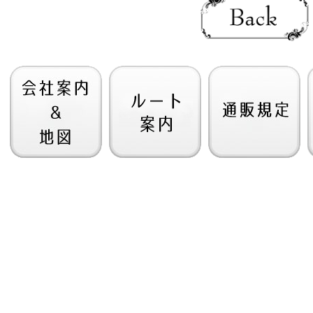
西側世界で運用されましたが1946年に
デジタルオーディオ録音/編集システム
実際には積極的に取り組んでいま
録音の実物が確認できて初めて真実が
録音：1970年9月/東京
このデジタル暗号化システムに関する特許は197
このシステムはコンピュータを使用して音楽波形
デノンが1974年からヨーロッパでデジタル録音を
弊社との共通点も多分に有るのでは
機材：デノン試作システ
音声の送信と録音のためのデジタルパルス符
「SIGSALY」は世界初となるデジタル量子化された
現代のデジタル・オーディオ・ワークステーショ
1930年代のアメリカで電話通信技術の向上を
デジタル録音への最初の一歩を踏み出したのは英国の
ARSCは発行した機関誌に掲載許可したオーディ
・世界初の商用デジタル録音による
音楽にデジタル録音を持ち込み商業的にリリ
ここから、次の話は1960年代の日本、NHK
また、ストックハムはデジタル信号処理
オーディオにおける技術開発の長い歴史を
著作者の権利や功績を侵害しない限りは遍
スメタナ四重奏団 / モーツァルト：弦楽四重奏曲
日本のデノン（DENON）社
20世紀初頭にエンリコ・カルーソーの
という運営方針を取ってい
番号：日本コロムビア NCC-8
NHKのエンジニアは1967年にモノラルPCMオ
録音時の歪みを解消するプログラムを
デッカの技術者トニー・グリ
録音：1972年4月24-26日/東
1989年5月のオーディオ・エンジニアリング・ソ
1969年までには実用的な2チャンネルステレオのPC
1980年2月のオーディオ・エンジニアリング・ソ
ARSCポリシーページへ
機材：デノン DN-023R
デノンのエンジニアが初期のデジタル録音の体
NHKのシステムは32kHzのサンプリングレート
1976年までにストックハムはサウンド
「デッカ社は1977年以前の時点で試験的な
彼の主張では親会社である日本コロムビアが
産業用ヘリカルスキャン・ビデオテープを記憶
37.5kHzのサンプリングレートで16ビットの解
デジタル録音のライブラリ構築を開始すべきと確信
弊社は著作者トーマス・ファイ
・西ヨーロッパ初の商用デジ
『1977年末』に行ったのが「アメリカ初の商用
このPCMオーディオ情報をVTR信号に変
A/DおよびD/A変換回路、メータリング/レベル
掲載誌ARSCジャーナルの権利と功績をここ
パイヤール室内管弦楽団 / バッハ：
1990年代まで使用され続け
ハネウェル社のレコーダーに対してデジタル信号
実際、1977年11月のAES会議に登壇し
本コンテンツがライブラリ目的
番号：日本デノン OX-70
一方、米国内には様々な「デジタル初録音」
さあ、現場に出て音楽を録音する時
「​​満足できるデジタル録音システムが当分は入手
直接的な金銭の授受を目的としたものでない
録音：1974年12月2-3日 フランス・セーヌエマル
初期のCDの多くはU-Maticの3/4インチVTRをベースにし
私たちは自社システムの開発に取り組んでいま
機材：デノン DN-023R
サウンドストリーム・デジタル・システム
民生用にも販売されたデジタル録音デバイスを使用
1976年の夏のシーズンにサンタフ
一読していただければ御理解を得られ
様々な場所でテスト使用されて
Sony PCM-F1(1981年発売)などPCM音声をVT
現代オペラ『The Mother of Us Al
1978年になるとデッカは緊急課題としてデジタル
この論文にはオーディオ史において日本の技術者が
・アメリカ初の商用デジタル録音
しかし実際の商用リリース音源として
ニュー・ワールド・レコーズはロックフェラー財団
IVCヘリカルスキャン・テープを使用するDecca
非常に重要な事実が記されて
アーチー・シェップ「オン・グリーン・ドル
Soundstreamが第2世代に改良された後の
同じ頃、英国BBCはテレビ放送の音質を向上させるため
これこそストックハムが1994年のオーディ
このシステムは48kHz/18ビットの解像
音楽技術者を志す若者を含
番号：日本デノン MJ-72
これは米国初の交響曲デジタル録音として
BBC研究部門は1970年代初頭に2チャンネル
「最初のテスト録音」と語った
コンピュータでの編集も可能にする
音楽を愛する日本人に須らく知っていただきたい
録音：1977年11月28日 NYサウンド
1972年に導入されたこのシステムは、音声が放送セ
実際のLPにはアナログ音源が使わ
機材：デノン DN-034
ほとんど同時期にミネソタ州の音楽
送信した先でアナログに戻されるという13チャ
現場にはプロトタイプのサウンドストリーム・レコ