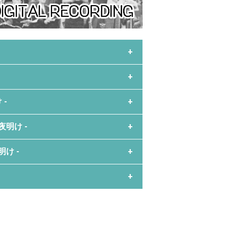
ング
 -
 Recording」
ーナルに掲載された、
ル録音の夜明け』
を
明け -
本語版となります。
け」
国のベル研究所で発明されて、
け -
』
nd Collections)は、
用されました。
が薄い録音が、
カでも、
ムと、
う危機感を感じた、
どしか経っていませんが、
総省を繋いでいた
の技術開発に邁進していました。
サート』
リカの非営利法人です。
生まれてきました。
リティを突破されます。
ジャズ）
を集め、
呼ばれるPCM暗号システムを開発。
・ストックハム博士。
パの大手音楽レーベルも
いるのが特徴で、
メディア「サムシング」
た画期的な事例を
GSALY」が製造され、
コーダーを使用した
を進めていたそうですが、
重要な役割を担っています。
003
たものです。