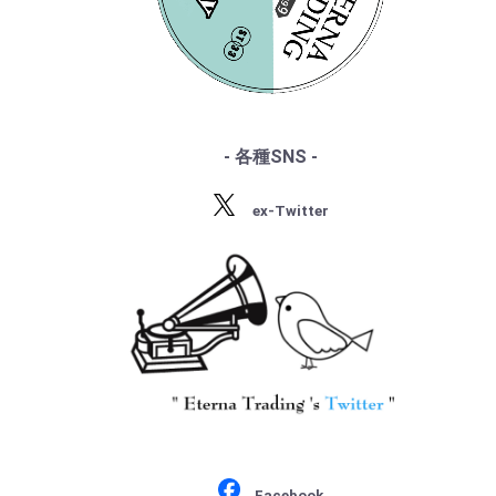
・サン・サーンス
・『デジタル録音の夜明け』
・チャイコフスキー
・『ソ連のオーケストラ』
・ドヴォルザーク
・グリーグ
・フォーレ
・プッチーニ
・マーラー
- 各種SNS -
・ドビュッシー
・R.シュトラウス
ex-Twitter
・シベリウス
・サティ
・スクリャービン
・ラフマニノフ
・ラヴェル
・バルトーク
・ストラヴィンスキー
・プロコフィエフ
・ショスタコーヴィチ
Facebook