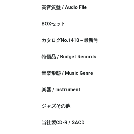
高音質盤 / Audio File
モノラル盤 / Monaural Audio File
ステレオ盤 / Stereo Audio File
シャルラン録音/A.Charlin
テスト＆サンプル盤 / Test Press
BOXセット
カタログNo.1410～最新号
特価品 / Budget Records
お値打ちレコード（REG番台）
1000円以下
音楽形態 / Music Genre
管弦楽その1 / Orchestra - 1
管弦楽その2 / Orchestra - 2
交響曲 / Symphony
協奏曲 / Concerto
室内楽 / Chamber Music
オペラ / Opera
声楽 / Vocal Music
宗教曲 / Religious Music
バロック / Baroque Music
古楽 / Ancient Music
近現代作品 / Contemporary
クラシックその他 / Exception
楽器 / Instrument
ヴァイオリン / Violin
チェロ / Violincello
弦楽器その他 / String Instrument
ピアノ / Piano
管楽器 / Wind Instrument
器楽その他 / Instrument Music
ジャズその他
当社製CD-R / SACD