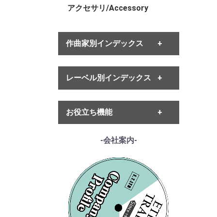
アクセサリ/Accessory
作曲家別インデックス
・バッハ
レーベル別インデックス
・ヘンデル
・モーツァルト
・ハイドン
・ETERNA
・ベートーヴェン
お役立ち機能
・MELODIYA
・シューベルト
・DECCA
・メンデルスゾーン
・DGG
------各種ガイド------
-会社案内-
・シューマン
・HMV
・サイトご利用ガイド
・ショパン
・VSM
・レコード洗浄ガイド
・リスト
・COLUMBIA
・単語の説明
・ワーグナー
・PHILIPS
・ルート案内
・スメタナ
・SUPRAPHON
------特集ページ------
・シュトラウス家
・クリュブ盤
・『エテルナの芸術』
・ブラームス
・マイナー盤/プライベート盤
・『アナログ期の名匠たち』