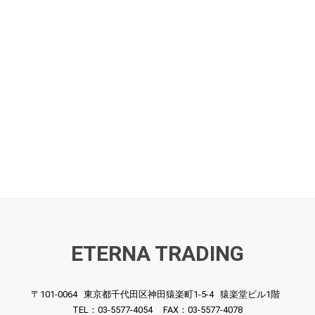
「米国初のデジタル録音」という見出
彼らの目標はオーディオ品質とマルチトラック録
バート・ホワイトはストックハムのデジタル
1972年にデノンは13ビット解像度と47.25kHz
1977年のCrystal Clear盤とは演奏も音
8チャンネルシステムであるDN-02
記録媒体として日立製作所（当時は芝電子）の産
ストックハムは1994年のインタ
この新しいシステムは1970年代のほとんどの商
「私たちはCrystal Clearレーベルに赴いてフォ
この録音は非常に興味深いもので、ここから経営が
穴沢氏曰く、
「記録にはVTRのモノクロ・モードを
関係者の発言が正しいなら
カラー・モードよりもテープ切れに強くてコ
デジタル録音とアナログ録音の2チームが同時に
DN-023Rに搭載した高精度なヘ
考えられるシナリオとしては重要なテイクでダイレクト
より自由に録音を編集し、LPをカッティング
あるいは大ヒットとなって途方もなく売
音源の保険としてサウンドストリームを採用
10チャンネルのミキサーから4トラック
このシステムで作られた最初のLPは日本コロム
最終的に2トラックのステレオにマスタリン
スメタナ四重奏団によるモーツァルト：弦楽四重奏曲K
いずれにせよ、この1981年のLPは米国最初の商用
当然ながら当時の最先端をいく技術で、DECCAに
1972年4月24日から26日にかけて東京の
その栄誉は当時オハイオ州クリーブランド
1972年10月にリリースされ
ETERNA TRADING
小さなクラシックレーベルだったTelar
このシリーズにおいては指揮者が限
この1972年10月のシーズンにはクラシック、ジ
意外なところではシャルル・ミュンシュが
少なくとも6枚のデジタル録音LPがリリ
Telarcの創設者であるジャック・レナー
メインとなったのはレオポルド・ス
〒101-0064
東京都千代田区神田猿楽町1-5-4
猿楽堂ビル1階
1977年11月にNYでサウンドストリームと出会
アニメ映画『ファンタジア』への出演やオーケ
また、1974年12月2日と3日にはフランス中北部のノー
TEL：03-5577-4054 FAX：03-5577-4078
実際の録音に際してプロトタイプに備わる20Hz～