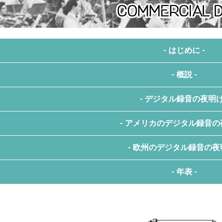
- はじめに -
- 概説 -
「はじめに」
記 エテルナトレーディ
- デジタル録音の夜明け
「The Dawn of Commercial Digital
このコンテンツは2008年のARSCジャ
by Thomas Fine
トーマス・ファイン氏の論文
『商用デジタ
- アメリカのデジタル録音の夜
『真夜中』
WEB上で見やすい様に編集を加えた日
「商用デジタル録音の夜明
トーマス・ファイン
デジタルパルス符号変調(PCM)は1930年代に米
- 欧州のデジタル録音の夜明
『サウンド・ストリーム
ARSC(The Association for Recorded Sou
最初は電話音声のための技術として利
原型的な民族音楽など商業的には価値
PCMの発祥の地であるアメリ
- 年表 -
『デッカ・デジタルシステ
公共機関の主導では散逸してしまうとい
商用デジタル録音が広く普及してから30年ほ
第二次大戦中、ロンドンとアメリカ国防
複数の企業のエンジニアが1970年代のデジタル録音
ウィーン・ニューイヤーコン
図書館員や音楽関係者によって発足したアメ
多くの「神話」や「初」に関する主張が
非デジタルの軍用回線がドイツ軍によりセキュ
・世界初の商用デジタル録音（
この文章は当時の関係者の証言
この事態にベル研究所のエンジニアは「SIGSALY」と
先頭に立ったのはユタ大学教授のトーマス
アメリカの大手音楽レーベルと同様にヨーロッ
とにかくライブラリ化に心血を注いで
スティーブ・マーカス＆稲垣次郎＆ソウル・
初期の商用デジタル録音で行われてき
1943年に導入されると最終的に12台の「SI
ストックハムはハネウェル社の高品質なレ
1970年代後半までデジタル録音についての検討
その特性上、レコード・コレクターも会員として
番号：日本コロムビア NCB-7
出来る限り真実に沿う形でまとめ