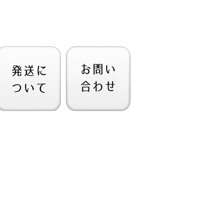
は廃止されます。
を開発しました。
せんでした。
判明する点は、
6年まで機密扱いでした。
の視覚的な編集を可能にし、
行っていたにも関わらずです。
と思います。
ム
号変調(PCM)は
音声の送受信を実現させたのです。
ンの先駆けとなりました。
目的に開発されましたが、
Deccaレーベルでした。
オ史にとって重要な論文は、
クラシック作品
ースした最初の企業は
の技術研究所に飛びます。
の先駆者でもあり、
持つレーベルです。
く周知されるべき、
第17番K.458「狩」
でした。
録音にも使用された
ます。
501
ーディオレコーダーを開発、
作成しています。
フィスは
京青山タワー
サエティ(AES)会議で、
Mレコーダーを完成させました。
サエティ(AES)会議で、
験談を語ってくれました。
と13ビットの解像度を持ち、
ストリーム社と、
デジタル録音の開始と、
デノンの機器を使用して
媒体として使用しました。
像度が可能なレコーダーを開発。
していた」と報告しました。
ン氏と、
タル録音
デジタル録音」となります。
換するという概念は、
コントロールなどを搭載し、
に明確に記すと共に、
音楽の捧げもの
ました。
の入出力を可能にしました。
たデッカの関係者は、
であり、
21
を主張する人がいます。
が来ました。
できないことは明らかなので、
事を宣言いたします。
ヌ県ノートルダム・ド・ローズ教会
たSony1600～1630システムと、
す」と発言していました。
は1976年から
してマスタリングされており、
ェ・オペラ団は
ると信じますが、
いました。
Rに録音する機材が活用されました。
l』を上演しました。
録音技術の開発に取り組み、
果たした歴史的役割について、
（ジャズ）
使用されたのは
の助成を受けて録音を決定。
独自のシステムを考案しました。
います。
フィン・ストリート」
『1978年』でした。
にPCMの実験を行っています。
オ誌のインタビューで
度を特徴としており、
めた、
62
広く知られています。
PCMレコーダーを開発、
ものです。
ものでした。
内容が記されているのです。
・イデア・スタジオ
ンターでデジタルに変換され、
れましたが、
スタジオでは、
ンネルのPCMシステム。
ーダーが用意されていました。