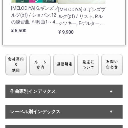
[MELODIYA] G.ギンズブ
[MELODIYA] G.ギンズブ
ルグ(pf) / ショパン:12
ルグ(pf) / リスト, P.ル
の練習曲, 即興曲1～4
ジツキー, F.ゲルター,
番
ロッシーニ, グノー
¥ 5,500
¥ 9,900
作曲家別インデックス
[MELODIYA] A.ギンズブ
ルグ(pf) / バッハ:イギ
・バッハ
リス組曲2番B.807 , バ
レーベル別インデックス
・ヘンデル
ルトーク:ピアノ小品(6
・モーツァルト
¥ 6,600
曲), 組曲Op.14
・ハイドン
・ETERNA