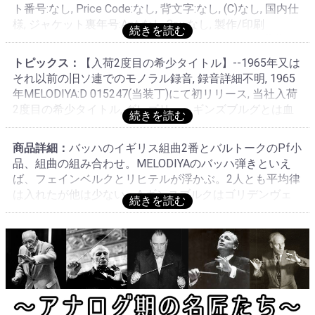
分, プレ・メロディアレーベル存在せず, ГОСТ 5289-61で
ト番号:なし, Price Code:なし, 背文字:なし, (C)なし, 国内仕
最初, 最古レーベル・最厚プレス世代である, 更に古いマ
様, ジャケット裏年号:Apt.なし Зак.なし, 製作/印刷
トリクス存在するか不明, ステレオ存在せず, RIAAカーヴ
Апрелевский Завод Грампластинок, オリジナル世代,
である, MELODIYA音源のMELODIYA製作プレス, モスク
original generation
ワ・アプレレフカ「Aprelevsky」アプリラフスキー工場
トピックス：
【入荷2度目の希少タイトル】--1965年又は
製作, original generation
それ以前の旧ソ連でのモノラル録音, 録音詳細不明, 1965
年MELODIYA:D 015247(当装丁)にて初リリース, 当社入荷
2度目の希少タイトル, グレゴリー・ギンズブルグとは血
縁のない別人, シャフランなどの伴奏が多いピアニストだ
がソロもありこれが最初のソロ録音
商品詳細：
バッハのイギリス組曲2番とバルトークのPf小
品、組曲の組み合わせ。MELODIYAのバッハ弾きといえ
ば、フェインベルクとリヒテルが浮かぶ。2人とも平均律
は入れたが他は少ない。A.ギンスブルクはゴリデンヴェ
イゼルといった名だたる巨匠達と同時期のピアニストだ
が、教授として名を上げ、録音は多くない。多少学究的
な演奏に感じるが、音楽は流麗で淀みなく、一つの川の
流れのように感じられる。この時期にあっては明晰な演
奏と言えるが、古風な色は残ったままだ。アントン・ギ
ンズブルグ( 1930 - 2002)はモスクワ生まれ。中央音楽学
校を経てモスクワ音楽院でゲンリフ・ネイガウスに師事