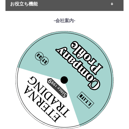
・ベートーヴェン
お役立ち機能
・MELODIYA
・シューベルト
・DECCA
・メンデルスゾーン
・DGG
------各種ガイド------
-会社案内-
・シューマン
・HMV
・サイトご利用ガイド
・ショパン
・VSM
・レコード洗浄ガイド
・リスト
・COLUMBIA
・単語の説明
・ワーグナー
・PHILIPS
・ルート案内
・スメタナ
・SUPRAPHON
------特集ページ------
・シュトラウス家
・クリュブ盤
・『エテルナの芸術』
・ブラームス
・マイナー盤/プライベート盤
・『アナログ期の名匠たち』
・サン・サーンス
・『デジタル録音の夜明け』
・チャイコフスキー
・『ソ連のオーケストラ』
・ドヴォルザーク
・グリーグ
・フォーレ
・プッチーニ
・マーラー
・ドビュッシー
・R.シュトラウス
・シベリウス