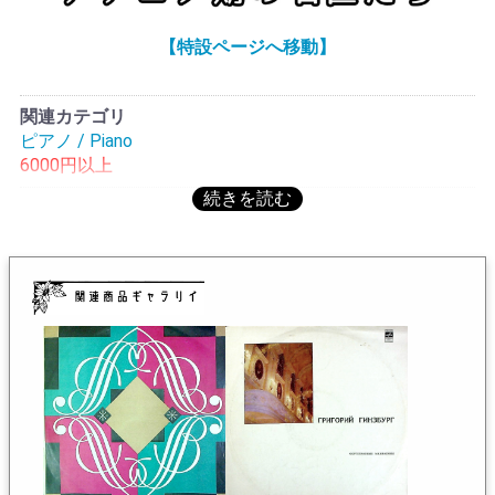
する。1957年のプラハの春国際音楽コンクールで第1位
を獲得した。以後、イーゴリ・オイストラフやヤン・ホ
【特設ページへ移動】
ミツェル、ダニール・シャフランらと共演した。特にシ
ャフランとは頻繁に録音を行っている。グレゴリー・ギ
ンズブルグとは血縁はない。伴奏録音が多いA.ギンスブ
関連カテゴリ
ルクだが勿論ソロ録音も数点あり、これが最初のソロLP
ピアノ / Piano
である。ロシアではグレゴリー・ギンズブルグの方が有
6000円以上
名なので佐藤氏の「ロシアピアニズム」には登場してい
ない。古典的正統派のスタイルで遊びのない堅実なタイ
プだがしっかりとバッハの世界感を表現している。B面は
バルトークで意外にもこちらの面もなかなか良い演奏で
ある。わかりやすい表現に徹しており、バルトークが苦
手な方にも受け入れられる穏やかな演奏。
ギンズブルグの在庫一覧へ