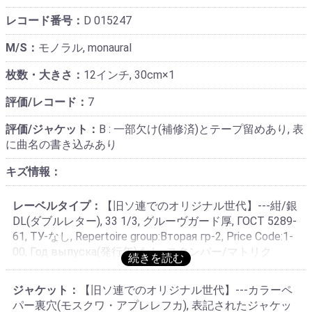
レコード番号：
D 015247
M/S：
モノラル, monaural
枚数・大きさ：
12インチ, 30cm×1
評価/レコード：
7
評価/ジャケット：
B : 一部欠け(補修済)とテープ留めあり, 表
に曲名の書き込みあり
キズ情報：
レーベルタイプ：
【旧ソ連でのオリジナル世代】---紺/銀
DL(ダブルレター), 33 1/3, グルーヴガード厚, ГОСТ 5289-
61, TУ-なし, Repertoire group:Вторая гр-2, Price Code:1-
00, Год выпуска(発行年):なし, スタンパー/マトリク
ス:33Д 015247 2-1/33Д 015248 2-1 (ラウンド小文字ス
タンパー・MELODIYA通常タイプ), 露/英語表記・国内/輸
ジャケット：
【旧ソ連でのオリジナル世代】---カラーペ
出共用仕様, 1960年代のスタンパーによる1965年頃製造
パー裏穴(モスクワ・アプレレフカ), 表記されたジャケッ