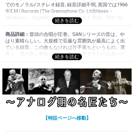
でのモノラル/ステレオ録音, 録音詳細不明, 英国では1966
年E.M.I.Records (The Gramophone Co. Ltd)Hayes・
Middlesex・Englandによりコピーライト登録・同年 His
Master's Voice:AN 165-6/ SAN 165-6(当装丁)にて初リリ
ース, これはクレンペラーの2回目録音で初回は1951年
商品詳細：
冒頭の合唱が圧巻。SANシリーズの音は、や
VOX:PL 6992(2枚組・ロングアルバム入り)でモノラル発
はり素晴らしい。大規模で荘厳な雰囲気が最高によく出
売された, 英国SAN 165-6は英国ステレオ・オリジナル, フ
ている録音。この曲もなければ片手落ちというもの。運
ランスにSAN 165-6は存在せずCAN 165-6が初出と思われ
良く、音の良い初出レーベル期に録音できたのは幸いだ
る, これは英国での初年度リリース分オリジナル!演
った。1965年の録音、'66年の発売と思われる。ソリスト
奏:★★★★★, 音質:★★★★★
達も北欧、独系の一流歌手を集め、最高レベルのオケと
合体。音質、内容共に歴史に残る第一級のミサソレが完
成した。このような大規模作品こそクレンペラーの独壇
場!ステレオ・オーディオファイルLP。VOXにモノラル旧
録音がある。この録音は名演としてよく知られたモノラ
ル/ステレオ録音! 流石にエンジェル・シリーズ・ステレ
オの音質は自然でクリアー、言うことなしのステレオ・
オーディオファイルプレス!多くの録音が存在する中でク
【特設ページへ移動】
レンペラーのEMI録音は「マタイ受難曲」と同様にクレン
ペラーならではの重厚なスケール感が味わえる優れた演
奏。ピリオド奏法のさっぱりした演奏とは別世界の、こ