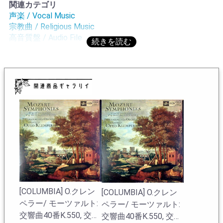
関連カテゴリ
れぞ格調高き「大作」という気分を存分に味わえる。ベ
声楽 / Vocal Music
ートーヴェンの宗教作品の最高傑作であるが、第9交響曲
宗教曲 / Religious Music
ほど浸透していないのが実状であり、バッハに比べれば
高音質盤 / Audio File
ベートーヴェンの宗教作品は知名度が足りていない印
ステレオ盤 / Stereo Audio File
象。哲学的な要素が多く、簡単に聴けない壁の高さがあ
6000円以上
るのではないだろうか?中途半端な演奏では聴いても奧ま
で辿り着けない印象がある。モノラル期から名演は存在
するが、クレンペラーの描く宗教作品の大半が曲の壮麗
さを見事なまでに描き切っており、聴いた後の満足感が
大きいのである。時代も良く、音質は全く不満のないレ
ベル!
O.クレンペラーの在庫一覧へ
[COLUMBIA] O.クレン
[COLUMBIA] O.クレン
ペラー/ モーツァルト:
ペラー/ モーツァルト:
交響曲40番K.550, 交響
交響曲40番K.550, 交響