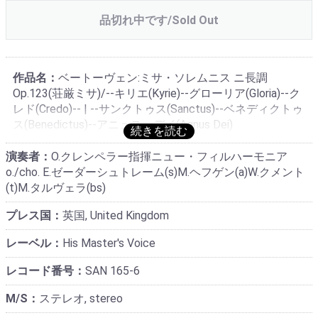
品切れ中です/Sold Out
作品名：
ベートーヴェン:ミサ・ソレムニス ニ長調
Op.123(荘厳ミサ)/--キリエ(Kyrie)--グローリア(Gloria)--ク
レド(Credo)-- | --サンクトゥス(Sanctus)--ベネディクトゥ
ス(Benedictus)--アニュス・デイ(Agnus Dei)
演奏者：
O.クレンペラー指揮ニュー・フィルハーモニア
o./cho. E.ゼーダーシュトレーム(s)M.ヘフゲン(a)W.クメント
(t)M.タルヴェラ(bs)
プレス国：
英国, United Kingdom
レーベル：
His Master's Voice ‎
レコード番号：
SAN 165-6
M/S：
ステレオ, stereo