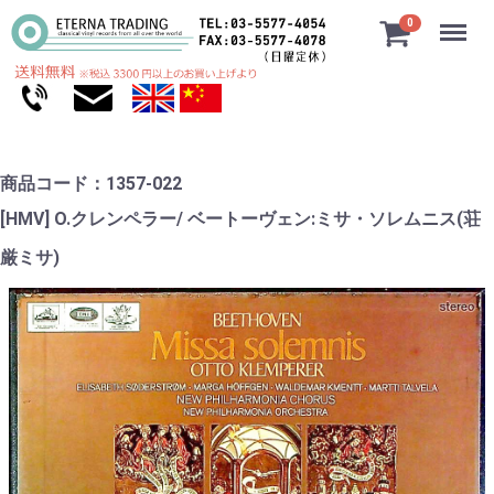
Menu
0
商品コード：1357-022
[HMV‎] O.クレンペラー/ ベートーヴェン:ミサ・ソレムニス(荘
厳ミサ)