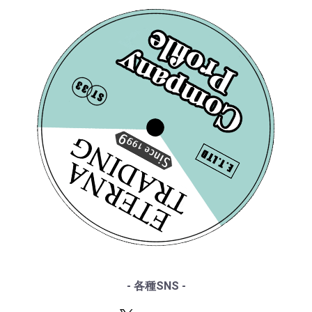
・ショパン
・VSM
・レコード洗浄ガイド
・リスト
・COLUMBIA
・単語の説明
・ワーグナー
・PHILIPS
・ルート案内
・スメタナ
・SUPRAPHON
------特集ページ------
・シュトラウス家
・クリュブ盤
・『エテルナの芸術』
[COLUMBIA] O.クレン
[COLUMBIA] O.クレン
・ブラームス
・マイナー盤/プライベート盤
・『アナログ期の名匠たち』
ペラー/ バッハ:ブラン
・サン・サーンス
ペラー / モーツァルト:
・『デジタル録音の夜明け』
・チャイコフスキー
デンブルク協奏曲
交響曲31番K.297「パ
・『ソ連のオーケストラ』
・ドヴォルザーク
BWV.1046～1051
リ」, 交響曲34番K.338
¥ 9,900
¥ 1,650
・グリーグ
・フォーレ
・プッチーニ
・マーラー
・ドビュッシー
・R.シュトラウス
・シベリウス
・サティ
・スクリャービン
・ラフマニノフ
- 各種SNS -
[仏COLUMBIA] O.クレ
・ラヴェル
[COLUMBIA] O.クレン
・バルトーク
ンペラー/ バッハ:マタ
ペラー/ チャイコフス