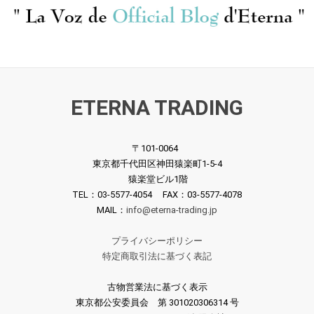
ETERNA TRADING
[COLUMBIA] O.クレン
[米ANGEL] O.クレンペ
ペラー指揮/ ハイドン:
〒101-0064
ラー指揮/ チャイコフ
東京都千代田区神田猿楽町1-5-4
交響曲100番「軍隊」,
スキー:交響曲6番「悲
猿楽堂ビル1階
102番
愴」
¥ 16,500
¥ 4,400
TEL：03-5577-4054 FAX：03-5577-4078
MAIL：
info@eterna-trading.jp
プライバシーポリシー
特定商取引法に基づく表記
古物営業法に基づく表示
東京都公安委員会 第 301020306314 号