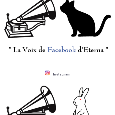
[仏COLUMBIA] O.クレ
[COLUMBIA] O.クレン
ンペラー指揮 E.シュヴ
ペラー/ ベルリオーズ:
ァルツコップ(s) 他/ ブ
幻想交響曲Op.14
ラームス:ドイツ・レク
¥ 1,100
¥ 27,500
イエムOp.45(1枚目の
み)
Instagram