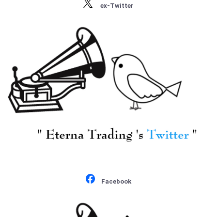
ex-Twitter
・ストラヴィンスキー
イ受難曲～第2部初め
キー:交響曲6番
・プロコフィエフ
から判決の場の途中ま
Op.74「悲愴」
¥ 1,100
¥ 9,900
・ショスタコーヴィチ
で
[COLUMBIA] D.オイス
[COLUMBIA] O.クレン
トラフ(vn)/ ブラーム
ペラー/ ベートーヴェ
ス:Vn協奏曲Op.77
ン:交響曲6番Op.68「田
園」
¥ 13,200
¥ 22,000
Facebook