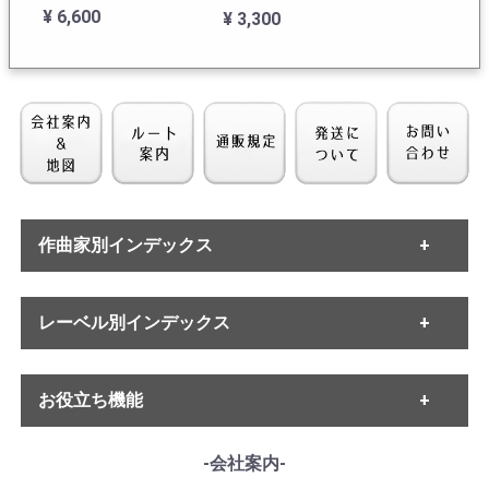
曲41番K.551「ジュピ
曲41番K.551「ジュピ
¥ 6,600
¥ 3,300
ター」
ター」
作曲家別インデックス
[COLUMBIA] O.クレン
[COLUMBIA] O.クレン
ペラー / ベートーヴェ
ペラー / モーツァルト:
・バッハ
ン:交響曲9番
レーベル別インデックス
交響曲36番K.425「リ
・ヘンデル
Op.125「合唱」, 劇付
ンツ」, 交響曲35番
・モーツァルト
¥ 11,000
¥ 5,500
・ハイドン
随音楽「エグモント」
K.385「ハフナー」,
・ETERNA
・ベートーヴェン
お役立ち機能
Op.84(抜粋4曲),
「後宮からの誘拐」
・MELODIYA
・シューベルト
・DECCA
K.364～序曲
・メンデルスゾーン
・DGG
------各種ガイド------
-会社案内-
・シューマン
・HMV
・サイトご利用ガイド