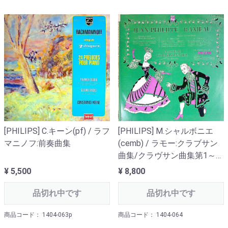
[PHILIPS] C.キーン(pf) / ラフ
[PHILIPS] M.シャルボニエ
マニノフ:前奏曲集
(cemb) / ラモー:クラブサン
曲集/クラヴサン曲集第1～第
5組曲, 王太子妃
¥ 5,500
¥ 8,800
品切れ中です
品切れ中です
商品コード： 1404-063p
商品コード： 1404-064