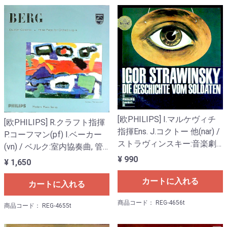
[欧PHILIPS] I.マルケヴィチ
[欧PHILIPS] R.クラフト指揮
指揮Ens. J.コクトー 他(nar) /
P.コーフマン(pf) I.ベーカー
ストラヴィンスキー:音楽劇
(vn) / ベルク:室内協奏曲, 管
「兵士の物語」
弦楽のための3つの小品Op.6
¥ 990
¥ 1,650
カートに入れる
カートに入れる
商品コード： REG-4656t
商品コード： REG-4655t