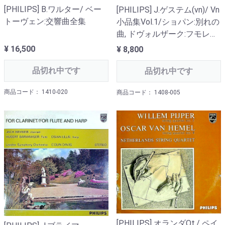
[PHILIPS] B.ワルター/ ベー
[PHILIPS] J.ゲステム(vn)/ Vn
トーヴェン:交響曲全集
小品集Vol.1/ショパン:別れの
曲, ドヴォルザーク:フモレス
ケ, シューベルト:アヴェ・マ
¥ 16,500
¥ 8,800
リア 他
品切れ中です
品切れ中です
商品コード： 1410-020
商品コード： 1408-005
[PHILIPS] オランダQt./ ペイ