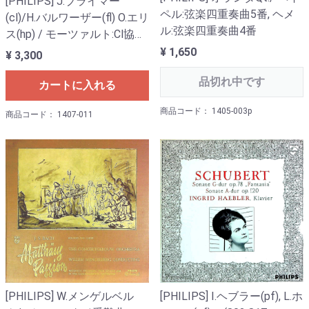
[PHILIPS] J.ブライマー
ペル:弦楽四重奏曲5番, ヘメ
(cl)/H.バルワーザー(fl) O.エリ
ル:弦楽四重奏曲4番
ス(hp) / モーツァルト:Cl協奏
曲K.622, FlとHp協奏曲K.299
¥ 1,650
¥ 3,300
品切れ中です
カートに入れる
商品コード： 1405-003p
商品コード： 1407-011
[PHILIPS] W.メンゲルベル
[PHILIPS] I.ヘブラー(pf), L.ホ