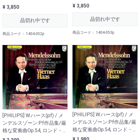
D.568, Pfソナタ9番Op.147
¥ 3,850
¥ 3,850
D.575
品切れ中です
品切れ中です
商品コード： 1404-053p
商品コード： 1404-052p
[PHILIPS] W.ハース(pf) / メ
[PHILIPS] W.ハース(pf) / メ
ンデルスゾーン:Pf作品集/厳
ンデルスゾーン:Pf作品集/厳
格な変奏曲Op.54, ロンド・カ
格な変奏曲Op.54, ロンド・カ
プリッチョーソOp.14, 変奏曲
プリッチョーソOp.14, 変奏曲
¥ 1,980