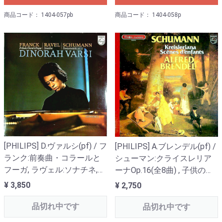
商品コード： 1404-057pb
商品コード： 1404-058p
[PHILIPS] D.ヴァルシ(pf) / フ
[PHILIPS] A.ブレンデル(pf) /
ランク:前奏曲・コラールと
シューマン:クライスレリア
フーガ, ラヴェル:ソナチネ,
ーナOp.16(全8曲) , 子供の情
シューマン:幻想小曲集Op.12
景Op.15(全13曲)
¥ 3,850
¥ 2,750
品切れ中です
品切れ中です