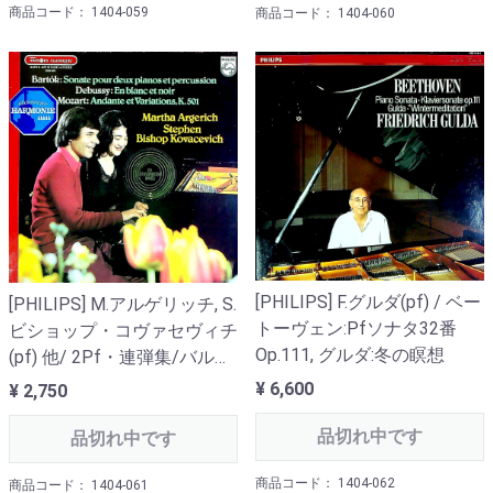
商品コード： 1404-059
商品コード： 1404-060
[PHILIPS] F.グルダ(pf) / ベー
[PHILIPS] M.アルゲリッチ, S.
トーヴェン:Pfソナタ32番
ビショップ・コヴァセヴィチ
Op.111, グルダ:冬の瞑想
(pf) 他/ 2Pf・連弾集/バルト
ーク, モーツァルト, ドビュッ
¥ 6,600
¥ 2,750
シー
品切れ中です
品切れ中です
商品コード： 1404-062
商品コード： 1404-061