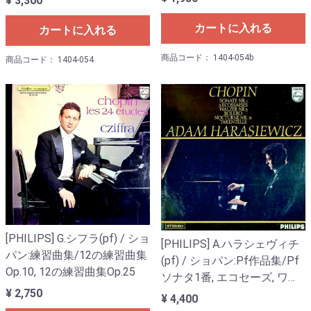
¥ 3,300
Op.83, 無言歌集(抜粋11曲)
Op.83, 無言歌集(抜粋11曲)
カートに入れる
カートに入れる
商品コード： 1404-054b
商品コード： 1404-054
[PHILIPS] G.シフラ(pf) / ショ
[PHILIPS] A.ハラシェヴィチ
パン:練習曲集/12の練習曲集
(pf) / ショパン:Pf作品集/Pf
Op.10, 12の練習曲集Op.25
ソナタ1番, エコセーズ, ワル
¥ 2,750
ツ3番, ボレロOp.19, 夜想曲
¥ 4,400
21番「遺作」, タランテラ