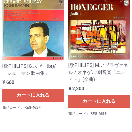
[欧PHILIPS] M.アブラヴァネ
[欧PHILIPS] G.スゼー(br)/
ル / オネゲル:劇音楽「ユデ
「シューマン歌曲集」
ィト」(全曲)
¥ 660
¥ 2,200
カートに入れる
カートに入れる
商品コード： REG-4657t
商品コード： REG-4658t