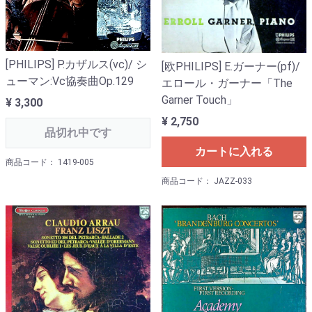
[PHILIPS] P.カザルス(vc)/ シ
[欧PHILIPS] E.ガーナー(pf)/
ューマン:Vc協奏曲Op.129
エロール・ガーナー「The
Garner Touch」
¥ 3,300
¥ 2,750
品切れ中です
カートに入れる
商品コード： 1419-005
商品コード： JAZZ-033