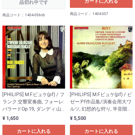
カートに入れる
Op.43
品切れ中です
商品コード： 1404-057
商品コード： 1404-056nb
[PHILIPS] M.F.ビュケ(pf) / フ
[PHILIPS] M.F.ビュケ(pf) / ビ
ランク:交響変奏曲, フォーレ:
ゼー:Pf作品集/演奏会用大ワ
バラードOp.19, ダンディ:山
ルツ, 幻想的な狩り, 半音階的
人の歌による交響曲Op. 25
幻想曲, ラインの歌
¥ 1,650
¥ 5,500
カートに入れる
カートに入れる