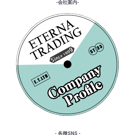
------各種ガイド------
-会社案内-
・シューマン
・HMV
・サイトご利用ガイド
・ショパン
・VSM
・レコード洗浄ガイド
・リスト
・COLUMBIA
・単語の説明
・ワーグナー
・PHILIPS
・ルート案内
・スメタナ
・SUPRAPHON
------特集ページ------
・シュトラウス家
・クリュブ盤
・『エテルナの芸術』
・ブラームス
・マイナー盤/プライベート盤
・『アナログ期の名匠たち』
・サン・サーンス
・『デジタル録音の夜明け』
・チャイコフスキー
・『ソ連のオーケストラ』
・ドヴォルザーク
・グリーグ
・フォーレ
・プッチーニ
・マーラー
・ドビュッシー
・R.シュトラウス
・シベリウス
・サティ
・スクリャービン
・ラフマニノフ
- 各種SNS -