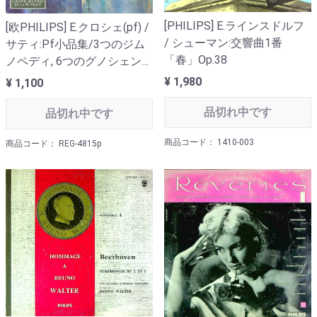
[PHILIPS] E.ラインスドルフ
[欧PHILIPS] E.クロシェ(pf) /
/ シューマン:交響曲1番
サティ:Pf小品集/3つのジム
「春」Op.38
ノペディ, 6つのグノシェン
ヌ, 新しい冷たい小品, 2つの
¥ 1,980
¥ 1,100
夜の夢, 他
品切れ中です
品切れ中です
商品コード： 1410-003
商品コード： REG-4815p