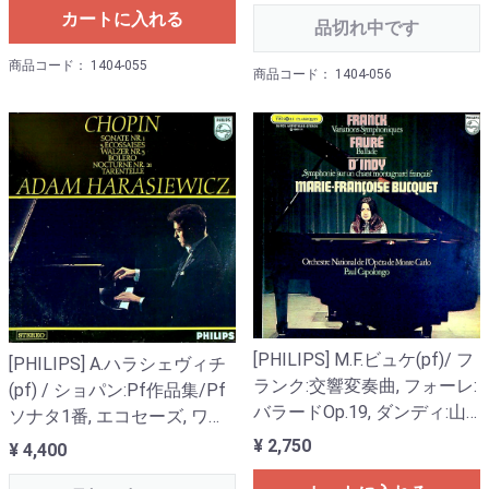
カートに入れる
Op.43
品切れ中です
商品コード： 1404-055
商品コード： 1404-056
[PHILIPS] M.F.ビュケ(pf)/ フ
[PHILIPS] A.ハラシェヴィチ
ランク:交響変奏曲, フォーレ:
(pf) / ショパン:Pf作品集/Pf
バラードOp.19, ダンディ:山
ソナタ1番, エコセーズ, ワル
人の歌による交響曲Op. 25
ツ3番, ボレロOp.19, 夜想曲
¥ 2,750
¥ 4,400
21番「遺作」, タランテラ