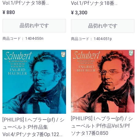
Vol.1/Pfソナタ18番
Vol.1/Pfソナタ18番
D.894「幻想」, Pfソナタ13
D.894「幻想」, Pfソナタ13
¥ 880
¥ 3,300
番D.664
番D.664
品切れ中です
品切れ中です
商品コード： 1404-050n
商品コード： 1404-051p
[PHILIPS] I.ヘブラー(pf) / シ
[PHILIPS] I.ヘブラー(pf) / シ
ューベルト:Pf作品Vol.5/Pf
ューベルト:Pf作品集
ソナタ17番D.850
Vol.4/:Pfソナタ7番Op.122