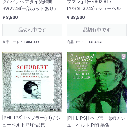
ク/ バッハ:マタイ受難曲
フマン(pf)---(802 817
BWV.244(一部カットあり）
LY/SAL 3745) /シューベル
ト:Pf作品集(ソナタ全21曲中
¥ 8,800
¥ 38,500
の12曲+α)
品切れ中です
品切れ中です
商品コード： 1404-009
商品コード： 1404-049
[PHILIPS] I.ヘブラー(pf) / シ
[PHILIPS] I.ヘブラー(pf) / シ
ューベルト:Pf作品集
ューベルト:Pf作品集