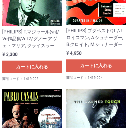
[PHILIPS] ブダペストQt../J.
[PHILIPS] T.マジャール(vn)/
ロイスマン, A.シュナーダー,
Vn作品集Vol.2/グノー:アヴ
B.クロイト, M.シュナーダー /
ェ・マリア, クライスラー:愛
ラヴェル:弦楽四重奏曲 ヘ長
の喜び, 愛の悲しみ, ウィーン
¥ 4,950
¥ 3,300
調
奇想曲, マスネ:タイスの瞑想
カートに入れる
曲, コルサコフ:太陽への讃歌
カートに入れる
他
商品コード： 1419-004
商品コード： 1419-003