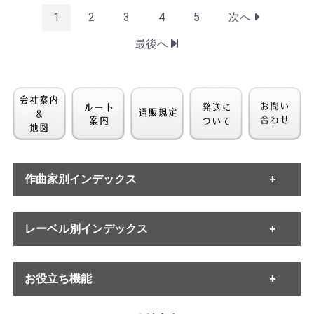
1
2
3
4
5
次へ
最後へ
作曲家別インデックス
・バッハ
レーベル別インデックス
・ヘンデル
・モーツァルト
・ハイドン
・ETERNA
・ベートーヴェン
お役立ち機能
・MELODIYA
・シューベルト
・DECCA
・メンデルスゾーン
・DGG