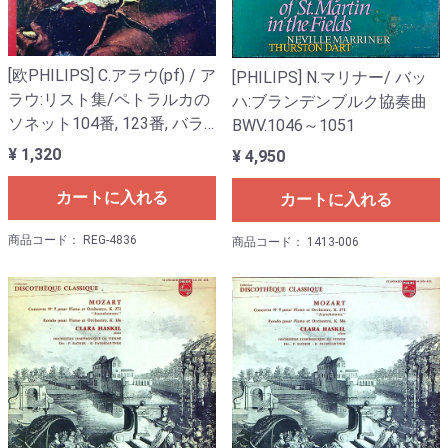
[欧PHILIPS] C.アラウ(pf) / ア
[PHILIPS] N.マリナー/ バッ
ラウ:リスト集/ペトラルカの
ハ:ブランデンブルク協奏曲
ソネット104番, 123番, バラ
BWV.1046～1051
ード2番, オーベルマンの泉,
¥ 1,320
¥ 4,950
忘れられたワルツ1番, エステ
荘の噴水
カートに入れる
カートに入れる
商品コード： REG-4836
商品コード： 1413-006