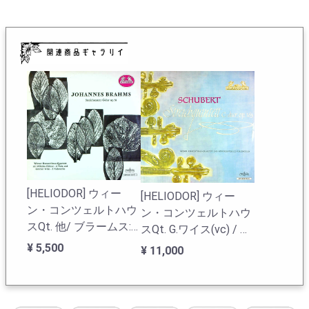
ーダーのアントン・カンパーの引退で解散する。今回、
外観はWESTMINSTER-のジャケットを基にしつつ、音質
を重視し英プレスのNIXA盤を使用した。米盤特有の強い
軋みが抑えられている。R-IAAカーブ補正済。目立つキズ
は無い。
ウィーン・コンツェルトハウスQtの在庫一覧へ
[HELIODOR] ウィー
[HELIODOR] ウィー
ン・コンツェルトハウ
ン・コンツェルトハウ
スQt. 他/ ブラームス:
スQt. G.ワイス(vc) / シ
弦楽六重奏曲2番Op.36
ューベルト:弦楽五重奏
¥ 5,500
¥ 11,000
曲Op.163