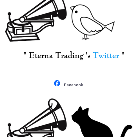
[Ducretet Thomson] ウ
[Ducretet Thomson] ウ
ィーン・コンツェルト
ィーン・コンツェルト
ハウスQt. アマデウス
ハウスQt. アマデウス
Qt./ 「ハイドン:弦楽四
Qt./ 「ハイドン:弦楽四
¥ 7,700
¥ 2,200
Facebook
重奏曲集」17, 79, 83番
重奏曲集」17, 79, 83番
ウィーン・コンツェル
L.ウラッハ(cl)ウィー
トハウスQt. / モーツァ
ン・コンツェルトハウ