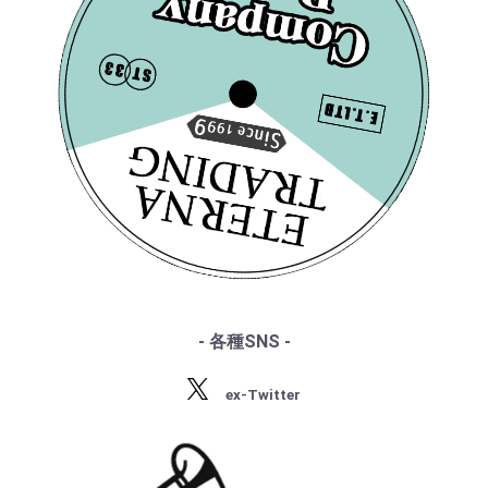
・クリュブ盤
・『エテルナの芸術』
[WESTMINSTER] ウィ
[VÉGA] P.バドゥラ・ス
・ブラームス
・マイナー盤/プライベート盤
・『アナログ期の名匠たち』
ーン・コンツェルトハ
コダ(pf) ウィーン・コ
・サン・サーンス
・『デジタル録音の夜明け』
・チャイコフスキー
ウスQt. / ベートーヴェ
ンツェルトハウスQt. /
・『ソ連のオーケストラ』
・ドヴォルザーク
ン:弦楽四重奏曲8番
シューベルト:五重奏曲
¥ 27,500
¥ 8,800
・グリーグ
「鱒」
・フォーレ
・プッチーニ
・マーラー
・ドビュッシー
・R.シュトラウス
・シベリウス
・サティ
・スクリャービン
・ラフマニノフ
- 各種SNS -
[Ducretet Thomson] ウ
・ラヴェル
[VÉGA] ウィーン・コン
・バルトーク
ィーン・コンツェルト
ツェルトハウスQt. P.リ
ex-Twitter
・ストラヴィンスキー
ハウスQt. / ベートーヴ
バール(vn) 他/ ドヴォ
・プロコフィエフ
ェン:弦楽四重奏曲15番
ルザーク:弦楽五重奏曲
¥ 44,000
¥ 26,400
・ショスタコーヴィチ
2番, Vnソナタ 他