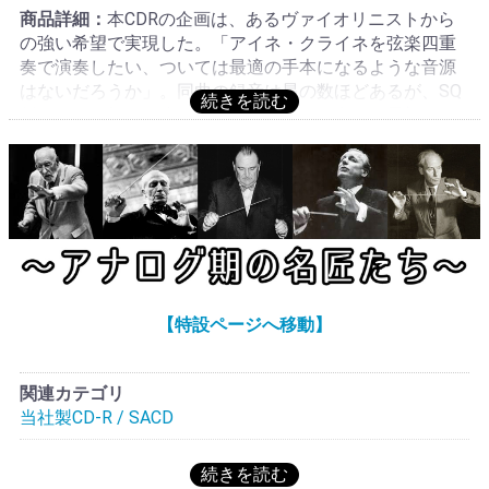
商品詳細：
本CDRの企画は、あるヴァイオリニストから
の強い希望で実現した。「アイネ・クライネを弦楽四重
奏で演奏したい、ついては最適の手本になるような音源
はないだろうか」。同曲の録音は星の数ほどあるが、SQ
版となると極めて少ないのが実情。その中から最初のLP
録音と思われるウィーン・コンツェルトハウスQt.を取り
上げることにした。この演奏こそが最もウィーン風であ
ると考える。WESTMINSTER-レーベルは1949年、米の資
本で発足し、ウィーンの録音を世界に発信する目的で始
まった。特に1950年代にモノラル録音されたLPは現在も
ファンが多い。このアイネ・クライネも1954年頃の録
音。ご承知のとおり、ウィーンには2つの名オーケストラ
があり、一方のウィーンpo.からバリリQt.が、そしてもう
【特設ページへ移動】
一方のウィーンso.から、このコンツェルトハウスQt.が生
まれた。これら2つの代表的Qt.は曲を分け合って録音し
ており、このアイネ・クライネはコンツェルトハウスQt.
関連カテゴリ
が担当した。この演奏の圧倒的なエネルギー、そして濃
当社製CD-R / SACD
厚なウィーン風味は、他の団体には真似できない職人技
だろう。見本としては到達不可能な演奏とも思えるが、
最高の理想的演奏を知ることも大切。同Qt.は1967年、リ