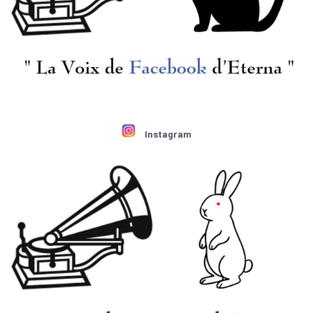
ルト:アイネ・クライネ
スQt. / モーツァルト:Cl
K.525 他
五重奏曲K.581
¥ 1,300
¥ 1,300
Instagram