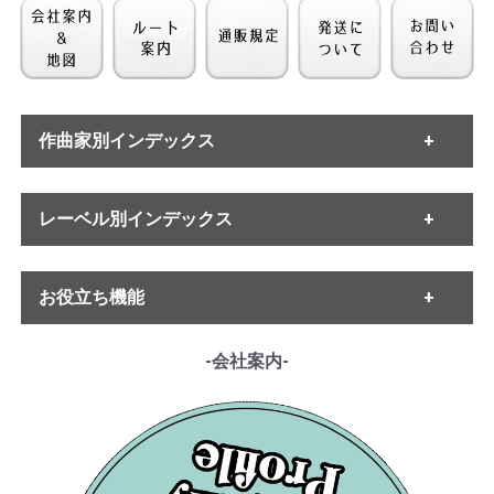
作曲家別インデックス
[Ducretet Thomson] ウ
[Ducretet Thomson] ウ
ィーン・コンツェルト
ィーン・コンツェルト
・バッハ
ハウスQt. / ベートーヴ
ハウスQt. / シューベル
レーベル別インデックス
・ヘンデル
ェン:弦楽四重奏曲15番
ト:弦楽四重奏曲14番
・モーツァルト
¥ 13,200
¥ 16,500
Op.132
・ハイドン
D810 「死と乙女」
・ETERNA
・ベートーヴェン
お役立ち機能
D810
・MELODIYA
・シューベルト
・DECCA
・メンデルスゾーン
・DGG
------各種ガイド------
-会社案内-
・シューマン
・HMV
・サイトご利用ガイド
・ショパン
・VSM
・レコード洗浄ガイド
・リスト
・COLUMBIA
・単語の説明
・ワーグナー
・PHILIPS
・ルート案内
・スメタナ
・SUPRAPHON
------特集ページ------
・シュトラウス家