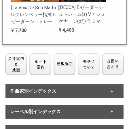
[DECCA] E.ゼーダーシ
[La Voix De Son Maître]
ュトレーム(s) V.アシュ
O.クレンペラー指揮 E.
ケナージ(pf)/ラフマニ
ゼーダーシュトレーム
ノフ:歌曲集-1/乙女
(s) M.ヘフゲン(a) W.ク
¥ 4,400
¥ 7,700
よ、私のために歌わな
メント(t) M.タルヴェ
いで 他
ラ(bs) / ベートーヴェ
ン:ミサ・ソレムニス
Op.123(全曲)
作曲家別インデックス
[DECCA] E.ゼーダーシ
ュトレーム(s) J.エイロ
・バッハ
ン(pf)/ジェニー・リン
レーベル別インデックス
・ヘンデル
ド歌曲集
・モーツァルト
¥ 5,500
・ハイドン
・ETERNA