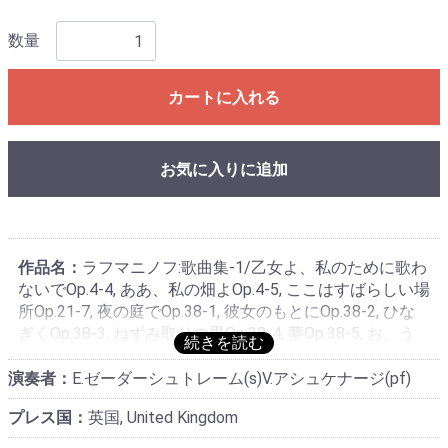
数量
カートに入れる
お気に入りに追加
作品名：
ラフマニノフ:歌曲集-1/乙女よ、私のために歌わ
ないでOp.4-4, ああ、私の畑よOp.4-5, ここはすばらしい場
所Op.21-7, 夜の庭でOp.38-1, 彼女のもとにOp.38-2, ひな
ぎくOp.38-3. ねずみ取りの男Op.38-4, 夢Op.38-5, お、う
うOp.38-6, ミューズOp34-1, 嵐Op.34-3, あなたは彼を知っ
ていたOp.34-9, その日を私は覚えているOp.34-10, 何とい
演奏者：
E.ゼーダーシュトレーム(s)V.アシュケナージ(pf)
う幸せOp.34-12, 不協和音Op.34-13, ヴォカリーズOp.34-
プレス国：
英国, United Kingdom
14