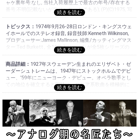
ャケ裏年号:なし, 当社入荷履歴上で最古の年号/存在する
当を指す, 補助マトリクス(3時):BC/BH, 再補助マトリクス
番号:不明(記載ないが当ジャケットである), (P)(C)1975, 写
(9時):2B/2B, 1970年代のスタンパーを用いた1975年頃の
真撮影者:Photo DECCA, 原画/被写体:Photo DECCAによる
製造分, 旧番号存在せず, ED1/ED2/ED3レーベル存在せず,
Elisabeth SoderstromとVladimir Ashkenazyの風景写真と
これより古いレーベル存在せず, 最古レーベル・最厚プレ
トピックス：
1974年9月26-28日ロンドン・キングスウェ
Decca Publicity Art Departmentによるタイポグラフィー,
スである, 更に古いマトリクス存在せず(1G/1Gは存在する
イホールでのステレオ録音, 録音技師:Kenneth Wilkinson,
デザイン:Decca Publicity Art Department, ライナーノー
か不明), これより古い3時存在する, カッティング担当の前
プロデューサー:James Mallinson, 編集/カッティングマス
ツ:Geoffrey Norris, 製作:The Decca Record Company
任者:なし, モノラル存在せず, RIAAカーヴである, 英
ター:Ted Burkett , 全16曲入りのこれが全5枚シリーズの
Limited, 印刷:Clout & Baker Ltd., B.B.B.ブルーバックボー
DECCA音源の英DECCA制作プレス, 工場:Decca Record
Vol.1となる, 1975年The Decca Record Company Limited
ダー/ラウンド折返表コート(aka scalloped)ジャケ存在せ
Co. Ltd., Pressing Plant, UK., オリジナル, original
によりコピーライト登録・同年当番号・当装丁にて初リ
ず, 折返表コート存在せず, これより古いタイプ存在せず,
商品詳細：
1927年スウェーデン生まれのエリザベト・ゼ
リース, 人気のシリーズ, 箱モノはないと思われる, シリー
内袋のデータ:R.S.:なし/パテント:0972 HMO 42を使用, オ
ーダーシュトレームは、1947年にストックホルムでデビ
ズは1→5:SXL 6718/6772/6832/6869/6940 , これは1975
リジナル, original
ュー、'59年にニューヨーク・デビュー。オペラ歌手とし
年リリースのVol.1のオリジナル
ての地位を確立すると同時に、ロシア系歌曲を積極的に
取り上げ、アシュケナージとラフマニノフの歌曲集
Vol.1~5を録音している。これだけまとまった歌曲集は他
に見ない。二人は他にもロシア系歌曲で共演している。
北欧、ロシア系専門としての地位を築いたゼーダーシュ
トレームだけでなく、伴奏のアシュケナージも良い!ラフ
マニノフは全5枚で完結、これはそのVol.1。