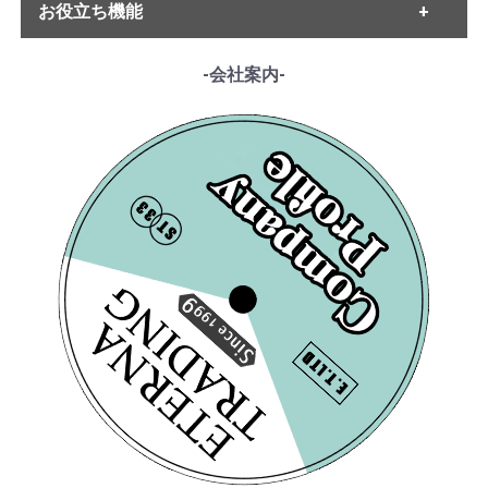
・ベートーヴェン
お役立ち機能
・MELODIYA
・シューベルト
・DECCA
・メンデルスゾーン
・DGG
------各種ガイド------
-会社案内-
・シューマン
・HMV
・サイトご利用ガイド
・ショパン
・VSM
・レコード洗浄ガイド
・リスト
・COLUMBIA
・単語の説明
・ワーグナー
・PHILIPS
・ルート案内
・スメタナ
・SUPRAPHON
------特集ページ------
・シュトラウス家
・クリュブ盤
・『エテルナの芸術』
・ブラームス
・マイナー盤/プライベート盤
・『アナログ期の名匠たち』
・サン・サーンス
・『デジタル録音の夜明け』
・チャイコフスキー
・『ソ連のオーケストラ』
・ドヴォルザーク
・グリーグ
・フォーレ
・プッチーニ
・マーラー
・ドビュッシー
・R.シュトラウス
・シベリウス