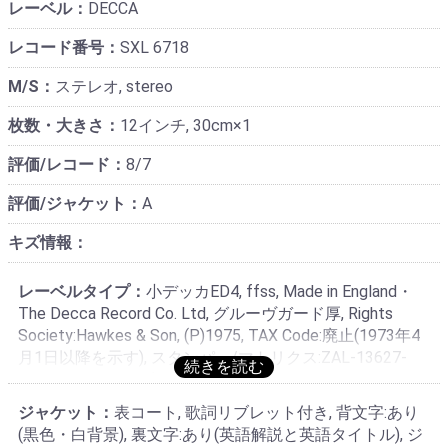
レーベル：
DECCA
レコード番号：
SXL 6718
M/S：
ステレオ, stereo
枚数・大きさ：
12インチ, 30cm×1
評価/レコード：
8/7
評価/ジャケット：
A
キズ情報：
レーベルタイプ：
小デッカED4, ffss, Made in England・
The Decca Record Co. Ltd, グルーヴガード厚, Rights
Society:Hawkes & Son, (P)1975, TAX Code:廃止(1973年4
月1日以降を示す), スタンパー/マトリクス:ZAL-13627-
2G/ZAL-13628-1G(ストレート小文字スタンパー・DECCA
タイプ), DECCA録音ステレオ製造を示すZAL**で始まりレ
ジャケット：
表コート, 歌詞リブレット付き, 背文字:あり
コード番号を含まない専用マトリクス使用, マトリクスの
(黒色・白背景), 裏文字:あり(英語解説と英語タイトル), ジ
GはTed Burkett (テッド・バーケット)のカッティング担