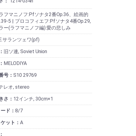
ド：
1214-034n
ラフマニノフ:Pfソナタ2番Op.36、絵画的
39-5 | プロコフィエフ:Pfソナタ4番Op.29,
ラー(ラフマニノフ編):愛の悲しみ
E.サランツェワ(pf)
：
旧ソ連, Soviet Union
：
MELODIYA
番号：
S10 29769
レオ, stereo
きさ：
12インチ, 30cm×1
コード：
8/7
ャケット：
A
：