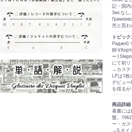
記・国内/
Зак.なし,
Грамп
売と思われる
トピック
Радио
師:V.Kop
ー:I.Sle
にて初リリ
→カステ
LPは1枚
デビュー
を揺るが
商品詳細
著書には
盤。19
ー・カス
→S.ネ