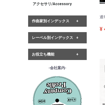
アクセサリ/Accessory
通
作曲家別インデックス
¥ 
・バッハ
レーベル別インデックス
・ヘンデル
・モーツァルト
・ハイドン
・ETERNA
・ベートーヴェン
お役立ち機能
・MELODIYA
・シューベルト
・DECCA
・メンデルスゾーン
・DGG
------各種ガイド------
-会社案内-
・シューマン
・HMV
・サイトご利用ガイド
・ショパン
・VSM
・レコード洗浄ガイド
・リスト
・COLUMBIA
・単語の説明
・ワーグナー
・PHILIPS
・ルート案内
・スメタナ
・SUPRAPHON
------特集ページ------
・シュトラウス家
・クリュブ盤
・『エテルナの芸術』
・ブラームス
・マイナー盤/プライベート盤
・『アナログ期の名匠たち』