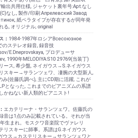
輸出共用仕様, ジャケット裏年号:Apt.なし
 (C)なし, 製作/印刷:Апрелевский Завод
ластинок, 紙ペラタイプが存在するが同年発
, オリジナル, original
ス：
1984-1987年ロシアВсесоюзное
G.でのステレオ録音, 録音技
tsov/E.Dneprovskaya, プロデューサ
pnev, 1990年MELODIYA:S10 29769(当装丁)
ース, 希少盤, ネイガウス→S.ネイガウス
リスキー→サランツェワ、凄腕の大型新人,
のみ(佐藤氏調べ), 主にCD期に活躍, これが
LPとなった, これまでのピアニズムの系譜
しかねない新人類的ピアニスト!
：
エカテリーナ・サランツェワ。佐藤氏の
録音は1点のみ記載されている。それが当
62年生まれ。モスクワ音楽院でヴァレリ
テリスキーに師事。系譜はG.ネイガウス
イガウス→カステリスキー→サランツェワと