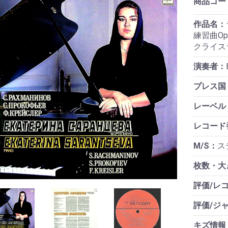
商品コー
作品名：
練習曲Op.
クライス
演奏者：
プレス国
レーベル
レコード
M/S：
ステ
枚数・大
評価/レ
評価/ジ
キズ情報