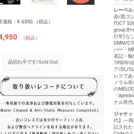
レーベル
赤/黒ゴシッ
常価格：
¥ 4,950
（税込）
ГОСТ 528
group:Вт
4,950
行年):なし
（税込）
DMM/C1
パー・ME
表記・輸
品切れ中です/Sold Out
1990年
ア/DL/
レスであ
ノラル存在
のMELO
「Apre
ナル世代, or
ジャケッ
代】---
記されたジャ
Code: