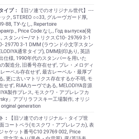
タイプ：
【旧ソ連でのオリジナル世代】---
ク, STEREO ○○33, グルーヴガード厚,
9-88, TУ-なし, Repertoire
ораягp.., Price Code:なし, Год выпуска(発
, スタンパー/マトリクス:C10- 29769 3-1
0- 29770 3-1 DMM (ラウンド小文字スタン
LODIYA通常タイプ), DMM刻印あり, 英語
出仕様, 1990年代のスタンパーを用いた
頃の製造分, 旧番号存在せず, プレ・メロディ
SLレーベル存在せず, 最古レーベル・最厚プ
る, 更に古いマトリクス存在するか不明, モ
せず, RIAAカーヴである, MELODIYA音源
DIYA製作プレス, モスクワ・アプレレフカ
levsky」アプリラフスキー工場製作, オリジ
iginal generation
ト：
【旧ソ連でのオリジナル・タイプ世
両面コートペラ(モスクワ・アプレレフカ), 表
ケット番号C10 29769 002, Price
なし, 背文字:あり(黒色・白背景), 露/英語表