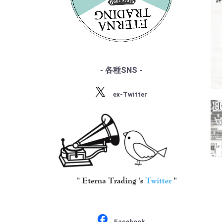
・サン・サーンス
・『デジタル録音の夜明け』
・チャイコフスキー
・『ソ連のオーケストラ』
・ドヴォルザーク
・グリーグ
・フォーレ
・プッチーニ
・マーラー
- 各種SNS -
・ドビュッシー
・R.シュトラウス
ex-Twitter
・シベリウス
・サティ
・スクリャービン
・ラフマニノフ
・ラヴェル
・バルトーク
・ストラヴィンスキー
・プロコフィエフ
・ショスタコーヴィチ
Facebook