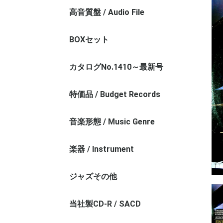
高音質盤 / Audio File
モノラル盤 / Monaural Audio File
ステレオ盤 / Stereo Audio File
シャルラン録音/A.Charlin
テスト＆サンプル盤 / Test Press
BOXセット
カタログNo.1410～最新号
特価品 / Budget Records
お値打ちレコード（REG番台）
1000円以下
音楽形態 / Music Genre
管弦楽その1 / Orchestra - 1
管弦楽その2 / Orchestra - 2
交響曲 / Symphony
協奏曲 / Concerto
室内楽 / Chamber Music
オペラ / Opera
声楽 / Vocal Music
宗教曲 / Religious Music
バロック / Baroque Music
古楽 / Ancient Music
近現代作品 / Contemporary
クラシックその他 / Exception
楽器 / Instrument
ヴァイオリン / Violin
チェロ / Violincello
弦楽器その他 / String Instrument
ピアノ / Piano
管楽器 / Wind Instrument
器楽その他 / Instrument Music
ジャズその他
当社製CD-R / SACD