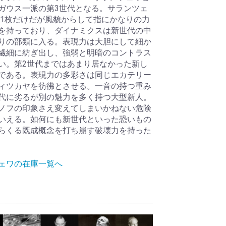
ガウス一派の第3世代となる。サランツェ
は1枚だけだが風貌からして指にかなりの力
を持っており、ダイナミクスは新世代の中
りの部類に入る。表現力は大胆にして細か
繊細に紡ぎ出し、強弱と明暗のコントラス
い。第2世代まではあまり居なかった新し
である。表現力の多彩さは同じエカテリー
ィツカヤを彷彿とさせる。一音の持つ重み
代に劣るが別の魅力を多く持つ大型新人。
ノフの印象さえ変えてしまいかねない危険
いえる。如何にも新世代といった恐いもの
らくる既成概念を打ち崩す破壊力を持った
ェワの在庫一覧へ