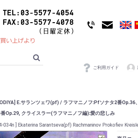
ご利用ガイド
LODIYA] E.サランツェワ(pf) / ラフマニノフ:Pfソナタ2番Op.
番Op.29, クライスラー(ラフマニノフ編):愛の悲しみ
4-034n ] Ekaterina Sarantseva(pf) Rachmaninov Prokofiev Kreisl