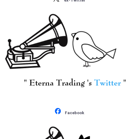
ex-Twitter
・ストラヴィンスキー
内o./F.クープラン:リュ
・プロコフィエフ
リ賛, シャルパンティ
¥ 3,850
・ショスタコーヴィチ
エ:組曲「メデア」
Facebook