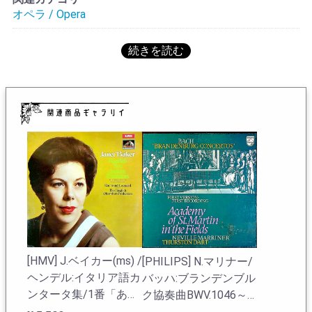
りに緩く集まっていた。個々のアクトは独立したものと
オペラ / Opera
して上演することもでき、その場合はアクト・ド・バレ
(actes de ballet)と呼ばれた。ラモーの『優雅なインドの
国々』、『エベの祭典』、『愛神の驚き』などがよく知
られる。ラモー以外ではアンドレ・カンプラの『華麗な
るヨーロッパ』、『ヴェニスのカーニバル』、『ヴェネ
ツィアの宴』、『Les âges』。ボワモルティエの『大公
妃邸のドンキホーテ』。モデスト・グレトリの『カイロ
の隊商』、リムスキー=コルサコフの『ムラダ』などがオ
ペラ=バレとされている。「エベの祭典」は「青春の女神
ヘーベーの祭り」に副題が付く曲で3人の神が登場する。
8人程度の歌手が登場する全曲ヴァージョンもあるようだ
がレッパード盤はハイライトで歌手は女神エベ役のソプ
ラノ一人だけのハイライト版である。全曲盤の入荷はこ
れまでにない(LPでの録音がない可能性が高い)。オペラ=
バレの代表作である「エベの祭典」を聴いてみるには絶
好の一枚。
[HMV] J.ベイカー(ms) /
[PHILIPS] N.マリナー/
ヘンデル:イタリア語カ
バッハ:ブランデンブル
レッパードの在庫一覧へ
ンタータ集/1番「あ
ク協奏曲BWV.1046～
あ、私を見捨てたつれ
1051