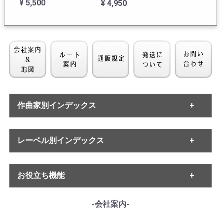
¥ 5,500
¥ 4,950
ない人」HWV.78, 13番
「捨てられたアルミー
ダ」HWV.105
作曲家別インデックス
[PHILIPS] M.ジャンド
[PHILIPS] G.スゼー
ロン(vc)/ ハイドン:Vc
(br)/ バロック・オペ
・バッハ
レーベル別インデックス
協奏曲1番Hob. VIIb:1,
ラ・アリア集/ヘンデ
・ヘンデル
・モーツァルト
ボッケリーニ:Vc協奏
ル:, ラモー, リュリ
¥ 4,950
¥ 7,700
・ハイドン
曲7番G.480
・ETERNA
・ベートーヴェン
お役立ち機能
・MELODIYA
・シューベルト
・DECCA
・メンデルスゾーン
・DGG
------各種ガイド------
-会社案内-
・シューマン
・HMV
・サイトご利用ガイド
・ショパン
・VSM