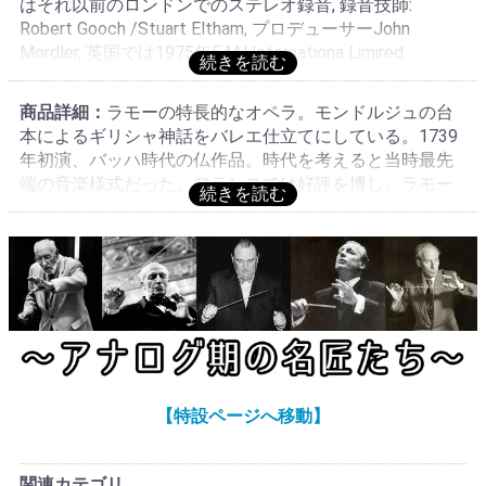
造分, 旧番号存在せず, 白SCニッパーレーベル存在せず, こ
はそれ以前のロンドンでのステレオ録音, 録音技師:
ンスでこれより古いタイプ存在せず, フランスでのオリジ
れより古いレーベル存在せず, フランスでの最古レーベ
Robert Gooch /Stuart Eltham, プロデューサーJohn
ナル, original in Fr.
ル・最古プレスである, 更に古いマトリクス存在するか不
Mordler, 英国では1975年E.M.I.Internationa Limired.
明, モノラル存在せず, EMIグループ英国音源のLa Voix De
Hayes・Middlesex・Englandによりコピーライト登録・同
Son Maître制作Pathéプレス, 工場:Pathé Marconi EMI,
年 His Master's Voice:ASD 3084(モノクロ切手ニッパー)に
商品詳細：
ラモーの特長的なオペラ。モンドルジュの台
Chatou, フランスでのオリジナル, original in Fr.
て初リリース, フランスでは1975年La Voix De Son
本によるギリシャ神話をバレエ仕立てにしている。1739
Maître:2C 069-02609(当装丁)にて初リリース, ドイツでは
年初演、バッハ時代の仏作品。時代を考えると当時最先
1975年ELECTROLA:1C 063-02609(金EMIニッパー)にて初
端の音楽様式だった。フランスでは好評を博し、ラモー
リリース, 当社入荷2度目の希少タイトル, これはフランス
存命中に200回以上も上演された。フランス的響きと華や
でのオリジナル, 元々全曲録音ではなくハイライト録音だ
ぎが楽しめる作品で、一部歌が入るものの、大半が室内
った, アナログ期に全曲録音が存在するか不明, 最初の入
楽編成で演奏される。レッパード以外の録音はLPには殆
荷は15年以上前, 「エベの祭り」はオペラ=バレ作品の代
ど無く、比較しようも無いが、優れた内容。オペラ=バレ
表作, 演奏:★★★★+, 音質:★★★★+
は、ジャン=バティスト・リュリが実践していた高尚な叙
情悲劇(音楽悲劇)とは異なる。叙情悲劇より多くの舞踏音
楽が含まれ、筋は必ずしも古代ギリシア・ローマ神話か
ら引いてこなくてもよく、さらに、リュリが『テセウ
ス』(Thésée, 1675年)以降の叙情悲劇から排除していた喜
【特設ページへ移動】
劇的な要素が許された。オペラ=バレを構成するものはプ
ロローグと、アントレ(entrées:普通は「入場」の意味)と
呼ばれる多くのアクト(幕)で、それらが単一のテーマの回
関連カテゴリ