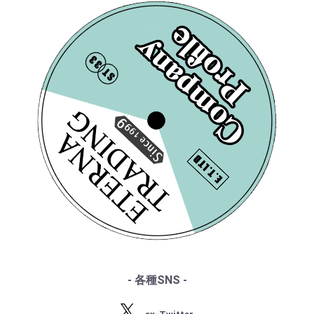
・レコード洗浄ガイド
・リスト
・COLUMBIA
・単語の説明
・ワーグナー
・PHILIPS
・ルート案内
・スメタナ
・SUPRAPHON
------特集ページ------
・シュトラウス家
・クリュブ盤
・『エテルナの芸術』
[PHILIPS] E.アーメリ
[HMV] J.ベイカー(s) /
・ブラームス
・マイナー盤/プライベート盤
・『アナログ期の名匠たち』
・サン・サーンス
ング(s)/ Ameling sings
A Janet Baker Album/
・『デジタル録音の夜明け』
・チャイコフスキー
Mozart/モーツァルト:
パーセル, ヘンデル, バ
・『ソ連のオーケストラ』
・ドヴォルザーク
エクスルターテ・ユビ
ッハ 他
¥ 3,300
¥ 4,950
・グリーグ
ラーテ 他
・フォーレ
・プッチーニ
・マーラー
・ドビュッシー
・R.シュトラウス
・シベリウス
・サティ
・スクリャービン
・ラフマニノフ
- 各種SNS -
・ラヴェル
[L'OISEAU LYRE] R.レッ
・バルトーク
パード指揮イギリス室