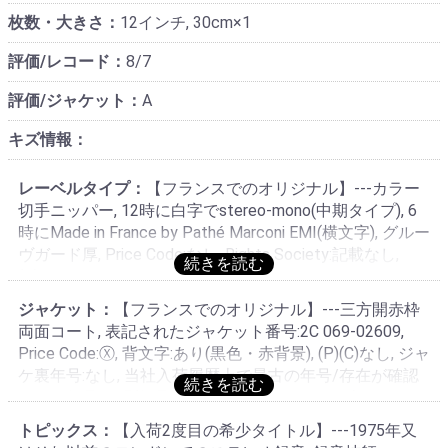
枚数・大きさ：
12インチ, 30cm×1
評価/レコード：
8/7
評価/ジャケット：
A
キズ情報：
レーベルタイプ：
【フランスでのオリジナル】---カラー
切手ニッパー, 12時に白字でstereo-mono(中期タイプ), 6
時にMade in France by Pathé Marconi EMI(横文字), グルー
ヴガード厚, Price Code:なし, Rights Society:記載なし,
(P)1975, スタンパー/マトリクス:02609 A 21B/02609 B
21C (ラウンド小文字スタンパー・Pathéタイプ), EMIグル
ジャケット：
【フランスでのオリジナル】---三方開赤枠
ープ・La Voix De Son Maîtreのステレオ製造を示すレコ
両面コート, 表記されたジャケット番号:2C 069-02609,
ード番号の下5桁で始まるフランス型フランス専用マトリ
Price Code:Ⓧ, 背文字:あり(黒色・赤背景), (P)(C)なし, ジャ
クス使用, 補助マトリクス:ラウンドMスタンパー・M6
ケ裏年号:なし, 当社入荷履歴上で最古の年号/存在が確認
323222 4/M6 323685 4, 再補助マトリクス:なし・パテキ
された年号:不明(年号記載ないがフランスでは当ジャケッ
ュラー(Patéculaire)はない, ラウンドタイプ2種併存の
トである), 製作:Les Industries Musicales Et Electriques
Pathéプレス, 1970年代製造のスタンパーによる1975年製
トピックス：
【入荷2度目の希少タイトル】---1975年又
Pathé Marcon. Paris, 印刷:Imprimerie Offset France, フラ