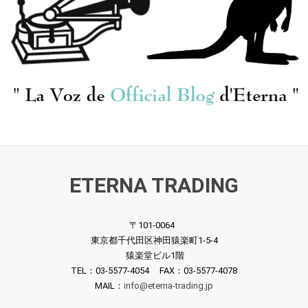
[仏IPG] A.ベルナール
指揮 S.シュテッキヒト
(tp)/ 「トランペット・
(pf) H.オットー(org) /
リサイタル」トマゾ,
管弦楽曲集/レズニチ
¥ 2,750
コレッリ, ヴィヴィア
¥ 2,200
ェク, モーツァルト, グ
ーニ, ヴィヴァルディ,
ルック, ボロディン, ヴ
バッハ, パーセル
ェルディ 他
ETERNA TRADING
[L'ESCARGOT] E.クリヴ
[L'ESCARGOT] E.クリヴ
〒101-0064
ィーヌ(vn) / バルトー
ィーヌ(vn) / フラン
東京都千代田区神田猿楽町1-5-4
ク:Vnソナタ1番, Vnソ
ク:Vnソナタ イ長調, ド
猿楽堂ビル1階
ナタ2番
ビュッシー:Vnソナタ
¥ 2,750
¥ 3,850
TEL：03-5577-4054 FAX：03-5577-4078
ト短調
MAIL：
info@eterna-trading.jp