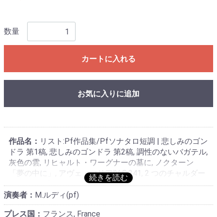
数量
カートに入れる
お気に入りに追加
作品名：
リスト:Pf作品集/Pfソナタロ短調 | 悲しみのゴン
ドラ 第1稿, 悲しみのゴンドラ 第2稿, 調性のないバガテル,
灰色の雲, リヒャルト・ワーグナーの墓に, ノクターン
「夢の中に」, アヴェ・マリアⅣ S.341, 2 つのチャルダー
シュ～第2番 チャールダーシュ・オプスティネ
演奏者：
M.ルディ(pf)
プレス国：
フランス, France