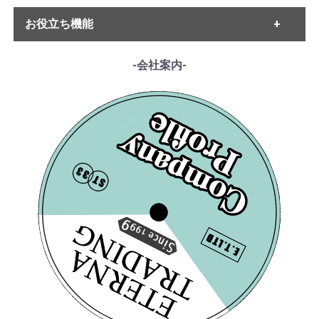
・ハイドン
・ETERNA
・ベートーヴェン
お役立ち機能
・MELODIYA
・シューベルト
・DECCA
・メンデルスゾーン
・DGG
------各種ガイド------
-会社案内-
・シューマン
・HMV
・サイトご利用ガイド
・ショパン
・VSM
・レコード洗浄ガイド
・リスト
・COLUMBIA
・単語の説明
・ワーグナー
・PHILIPS
・ルート案内
・スメタナ
・SUPRAPHON
------特集ページ------
・シュトラウス家
・クリュブ盤
・『エテルナの芸術』
・ブラームス
[Ducretet Thomson] A.
[Ducretet Thomson] A.
・マイナー盤/プライベート盤
・『アナログ期の名匠たち』
・サン・サーンス
ジューヴ指揮 J.カスタ
ジューヴ指揮 J.カスタ
・『デジタル録音の夜明け』
・チャイコフスキー
ニエ(fl) G.フザンディエ
ニエ(fl) G.フザンディエ
・『ソ連のオーケストラ』
・ドヴォルザーク
(fg) R.カシエ(ob) 他 /
(fg) R.カシエ(ob) 他 /
¥ 3,850
¥ 3,300
・グリーグ
ヴィヴァルディ:Vn協奏
ヴィヴァルディ:Vn協奏
・フォーレ
曲「ドレスデンの管弦
曲「ドレスデンの管弦
・プッチーニ
楽団のために」, Fl協奏
楽団のために」, Fl協奏
・マーラー
曲, Fg協奏曲, Ob協奏曲
曲, Fg協奏曲, Ob協奏曲
・ドビュッシー
・R.シュトラウス