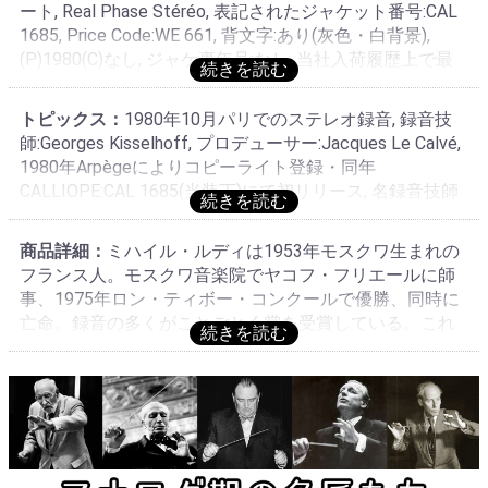
ート, Real Phase Stéréo, 表記されたジャケット番号:CAL
ス:MPO/MPO, 再補助マトリクス:なし, MPOはプレス専門
1685, Price Code:WE 661, 背文字:あり(灰色・白背景),
の会社'Moulages et Plastiques de l'Ouest' の略称で1957
(P)1980(C)なし, ジャケ裏年号:なし, 当社入荷履歴上で最
～1984年まで存在した, 1980年頃のスタンパーを用いた
古の年号/存在が確認された年号:不明(年号記載ないが当
1980年頃の製造分, 旧番号:なし, これより古いレーベル存
ジャケットである), 製作:Calliope Productions Jacques Le
在しないと思われる, 最古レーベル・最厚プレスである,
トピックス：
1980年10月パリでのステレオ録音, 録音技
Calvé., 印刷:Imprimerie de Sait-Michel. Ambazac, これより
但しアズキ/白土手レーベルと平行発売された可能性もあ
師:Georges Kisselhoff, プロデューサー:Jacques Le Calvé,
古いタイプ存在せず, シングルタイプある可能性あるが順
る, 更に古いマトリクス存在するか不明, モノラル存在せ
1980年Arpègeによりコピーライト登録・同年
序は不明, 供給:WEA Filipacchi Music, オリジナル, original
ず, RIAAカーヴである, CALLIOPE音源のCALLIOPE制作
CALLIOPE:CAL 1685(当装丁)にて初リリース, 名録音技師
MPOプレス, 工場:Moulages et Plastiques de l'Ouest, オリ
Georges Kisselhoffが手掛けた優秀録音・オーディオファ
ジナル, original
イル!無名に近い若手ピアニストだがロシアン・スクール
商品詳細：
ミハイル・ルディは1953年モスクワ生まれの
の超絶技巧とフランス感性を併せ持った凄腕の持ち主!
フランス人。モスクワ音楽院でヤコフ・フリエールに師
事、1975年ロン・ティボー・コンクールで優勝、同時に
亡命。録音の多くがことごとく賞を受賞している。これ
も仏グランプリ・ディスク賞に輝いた。ルディのピアニ
ズムはロシアン・スクールで培った基礎にフランスで身
につけた感性を生かした、現代美術のような即興的感覚
美がある。独自の間合いで、特異な時間感覚がまったく
新しい音楽に感じさせる。JAZZのエッセンスを感じる。
B面に出てくる「アヴェ・マリア」だがややこしいことに