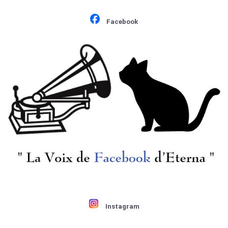
アリア集/イル・トロ
芸術Vol.2(オペラ歌曲
ヴァトーレ, 仮面舞踏
集)/グノー, ヴェルデ
¥ 7,700
¥ 6,600
Facebook
会, オテロ, ジョコンダ,
ィ, モーツァルト, トマ,
カヴァレリア・ルステ
ドリーブ, マイアベー
ィカーナ, 蝶々夫人, メ
ア
フィストフェレ
[洪HUNGAROTON] J.ロ
[SUPRAPHON] B.ヴァ
ーラ/ 「弓の巨匠た
ルハル(vn)指揮 / ヴィ
ち」パーセル(A.コーツ
ヴァルディ:四季
編):組曲, ヴィヴァルデ
¥ 1,100
¥ 6,600
ィ:シンフォニア R.146,
マルチェロ(E.ボネッリ
Instagram
編):導入、アリアとプ
レスト, モーツァル