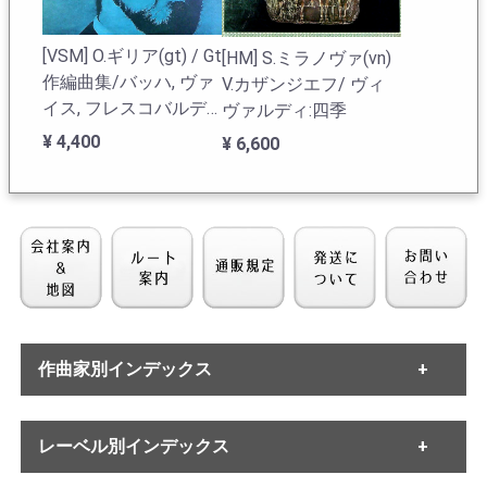
ペーソスを織り交ぜて、滑稽に感じるほど崩した演奏は
聴き手に対する挑戦と感じてしまう。こんな演奏はこれ
[VSM] O.ギリア(gt) / Gt
[HM] S.ミラノヴァ(vn)
までにあったことはなく、かのカミショフが弾いたらき
作編曲集/バッハ, ヴァ
V.カザンジエフ/ ヴィ
っと似たようなスタイルではないかと想像してしまうの
イス, フレスコバルデ
ヴァルディ:四季
である。
ィ, ダウランド, ファリ
¥ 4,400
¥ 6,600
ャ, ポンセ, ヴィラ・ロ
ルディの在庫一覧へ
ボス
作曲家別インデックス
[英XTRA] Z.シムズ(ts)/
[HM] C.ボナルディ(vn)/
ズート・シムズ
シューマン:Vnソナタ1
・バッハ
「TROTTING!」
レーベル別インデックス
・ヘンデル
番Op.105, Vnソナタ2番
・モーツァルト
Op.121
¥ 5,500
¥ 4,950