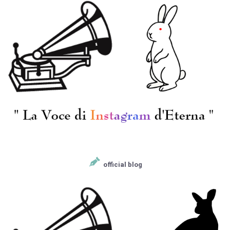
ト, メンデルスゾーン,
バルトーク(A.ヴィルナ
ー編)
[HELIODOR] L.ボベスク
[WIFON] K.ダンチョフ
(vn)指揮 H.ホリガー
スカ(vn)/ Vn小品集(全
(ob) / バロック音楽集/
14曲)/グルック, ドヴォ
ヴィヴァルディ:交響曲
ルザーク, クライスラ
¥ 9,900
¥ 13,200
ト長調RV.149, Vn・2Vc
ー, シューベルト, ラヴ
協奏曲RV.561, ルクレ
ェル, ヴィエニャフス
ール:Ob協奏曲Op.7-3,
キ 他
マルチェッロ:序奏、ア
リアとプレスト
official blog
[ETERNA] H.ケーゲル