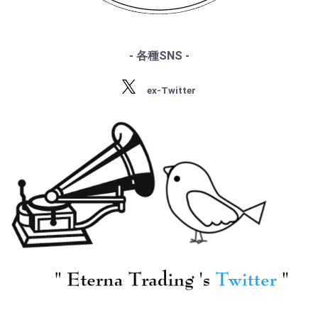
・シベリウス
・サティ
・スクリャービン
・ラフマニノフ
- 各種SNS -
・ラヴェル
[VALOIS] デンマーク
[DECCA] P.フルニエ
・バルトーク
Qt.(ダノワQt.) 他/ モー
(vc)/ ヴィヴァルディ
ex-Twitter
・ストラヴィンスキー
ツァルト:弦楽五重奏曲
(ダンディ編曲):Vc協奏
・プロコフィエフ
(全6曲), Hr五重奏曲
曲, クープラン:演奏会
¥ 11,000
¥ 3,850
・ショスタコーヴィチ
K.407, Cl五重奏曲
用小品集(P.バズレール
K.581, アダージョとフ
編)
ーガK.546, アイネ・ク
ライネK.525
[DECCA] R.クレスパン
[DECCA] J.サザーラン
(s) / イタリアオペラ・
ド(s) / プリマドンナの