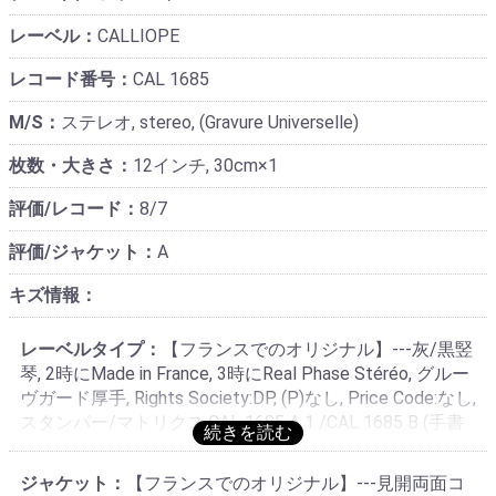
レーベル：
CALLIOPE
レコード番号：
CAL 1685
M/S：
ステレオ, stereo, (Gravure Universelle)
枚数・大きさ：
12インチ, 30cm×1
評価/レコード：
8/7
評価/ジャケット：
A
キズ情報：
レーベルタイプ：
【フランスでのオリジナル】---灰/黒竪
琴, 2時にMade in France, 3時にReal Phase Stéréo, グルー
ヴガード厚手, Rights Society:DP, (P)なし, Price Code:なし,
スタンパー/マトリクス:CAL 1685 A 1 /CAL 1685 B (手書
き文字スタンパー・MPOタイプ), CALLIOPEステレオ製造
を示すCAL***で始まりレコード番号を含む専用マトリク
ジャケット：
【フランスでのオリジナル】---見開両面コ
ス使用, カッティングマスター:不明, 補助マトリク