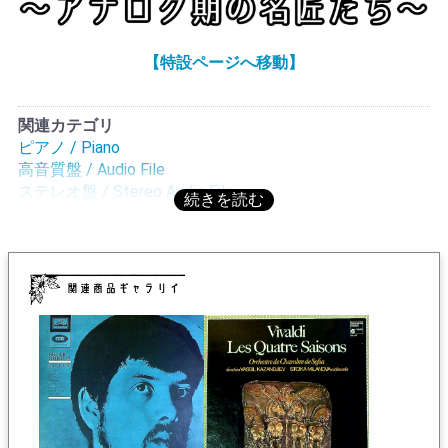
リストの「アヴェ・マリア」は6曲存在する。ジャケット
のタイトルは「アヴェ・マリア」としかないが調査され
た方が居て、ルディの弾く「アヴェ・マリア」はフラン
【特設ページへ移動】
ツ・リストによる歌曲「アヴェ・マリアⅣ S.341」のピア
ノ独奏編曲でS.545の記号が付く曲。6曲の中には
S.558/12で表記されるシューベルト=リスト「アヴェ・マ
関連カテゴリ
リア」もある。それはシューベルトの有名な歌曲「アヴ
ピアノ / Piano
ェ・マリア (エレンの歌 第3番) D.839」をリストがピアノ
高音質盤 / Audio File
独奏編曲したものだが、ここではその「シューベルトの
ステレオ盤 / Stereo Audio File
アヴェ・マリア」ではない。ルディというピアニストは
なかなかの腕の立つ人物で、独自のスタイルを持つ。ロ
シアン・スクールで身につけた高難易度の曲でも楽々と
こなせる技巧が余裕を生んでいる為、自己流と思える程
の大胆な表現を可能にしている。高難易度の通常、破綻
なく弾き上げることがプロでも精一杯だが、極端な腕前
の持ち主は例えばヴァレリー・カミショフのような曲芸
を精緻にやってのける。ルディにも似たよな傾向が見ら
れる。こんな演奏が可能なピアニストはプロの中でも一
握りだろう。A面のロ短調ソナタではわざと遅いテンポを
用いて随所に見せ場を作っている。ただ上手いというだ
けではここまでの演奏はできない。曲の中にユーモアと