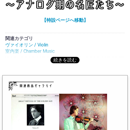
トーヴェン:Vnソナタ全集がCOLHでは有名だが、ティボ
ーとコルト―のベートーヴェン:VnソナタはこれしかLP化
されていないと思われる。
【特設ページへ移動】
J.ティボーの在庫一覧へ
関連カテゴリ
ヴァイオリン / Violin
室内楽 / Chamber Music