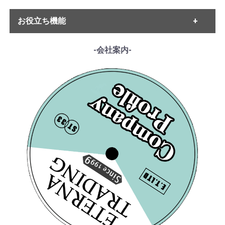
¥ 7,700
¥ 4,400
・ハイドン
「魔笛」の主題による
「魔笛」の主題による
・ETERNA
・ベートーヴェン
お役立ち機能
7つの変奏曲WoO 46
・MELODIYA
7つの変奏曲WoO 46
・シューベルト
・DECCA
・メンデルスゾーン
・DGG
------各種ガイド------
-会社案内-
・シューマン
・HMV
・サイトご利用ガイド
・ショパン
・VSM
・レコード洗浄ガイド
・リスト
・COLUMBIA
・単語の説明
・ワーグナー
・PHILIPS
・ルート案内
・スメタナ
・SUPRAPHON
------特集ページ------
・シュトラウス家
・クリュブ盤
・『エテルナの芸術』
[VSM] A.コルトー(pf) J.
・ブラームス
[COLUMBIA] J.ティボ
・マイナー盤/プライベート盤
・『アナログ期の名匠たち』
ティボー(vn) 他/ ショ
・サン・サーンス
ー(vn)/栄光の器楽奏者
・『デジタル録音の夜明け』
ーソン:協奏曲, フォー
・チャイコフスキー
たち-5 ジャック・ティ
・『ソ連のオーケストラ』
・ドヴォルザーク
レ:子守歌
¥ 3,300
ボー 第1集
¥ 9,900
・グリーグ
・フォーレ
・プッチーニ
・マーラー
・ドビュッシー
・R.シュトラウス