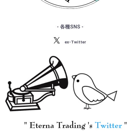
・シベリウス
・サティ
・スクリャービン
・ラフマニノフ
- 各種SNS -
・ラヴェル
[COLUMBIA] M.ロン
[EDITION
・バルトーク
(pf) J.ティボー(vn) M.
FONTENEAU] J.ティボ
ex-Twitter
・ストラヴィンスキー
ヴュー(va) P.フルニエ
ー(vn) E.ビゴ指揮/ デュ
・プロコフィエフ
(vc) / フォーレ:Pf四重
カス:魔法使いの弟子,
¥ 3,300
¥ 7,700
・ショスタコーヴィチ
奏曲2番, 即興曲5番
サン・サーンス:, ショ
Op.102, 夜想曲4番
ーソン
Op.36, 夜想曲6番Op.63,
舟歌6番Op.70
[COLUMBIA] M.ロン
[COLUMBIA] M.ロン
(pf) J.ティボー(vn) M.
(pf) J.ティボー(vn) M.