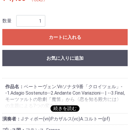
数量
カートに入れる
お気に入りに追加
作品名：
ベートーヴェン:Vnソナタ9番「クロイツェル」-
-1.Adagio Sostenuto--2.Andante Con Variazioni-- | --3.Final,
モーツァルトの歌劇「魔笛」から〈恋を知る殿方には〉
の主題による7つの変奏曲WoO 46
演奏者：
J.ティボー(vn)P.カザルス(vc)A.コルトー(pf)