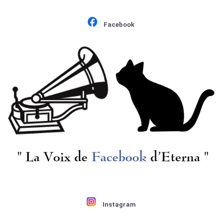
ヴュー(va) P.フルニエ
ヴュー(va) P.フルニエ
(vc) / フォーレ:Pf四重
(vc) / フォーレ:Pf四重
¥ 3,300
¥ 6,600
Facebook
奏曲2番, 即興曲5番
奏曲2番, 即興曲5番, 夜
Op.102, 夜想曲4番
想曲4番, 夜想曲6番, 舟
Op.36, 夜想曲6番Op.63,
歌6番
舟歌6番Op.70
J.ティボー(vn)A.コルト
J.ティボー(vn)A.コルト
ー(pf) / 「Vnソナタ
ー(pf) / 「Vnソナタ
集」ヴィヴァルディ,
集」フランク, フォー
サンサーンス 他
レ
¥ 1,300
¥ 1,300
Instagram