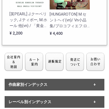
[英PEARL] J.クーベリ
[HUNGAROTON] M.セ
ック, J.ティボー, M.ホ
ントヘイ(vn)/ Vn小品
ール 他(vn) / 「黄金時
集/プロコフィエフ:ロ
代の巨匠達Vol.2-Vnの
メオとジュリエット(抜
¥ 2,200
¥ 4,400
ヴィルトゥオーゾ達」
粋3曲), チャイコフスキ
パガニーニ, サラサー
ー, イザイ, サン・サー
テ, ヴィエニャフスキ
ンス, パガニーニ, ラヴ
他
ェル
作曲家別インデックス
[VSM] ティボー, カザル
[VSM] ティボー, カザル
ス, コルトー/ ベートー
ス, コルトー/ ベートー
・バッハ
レーベル別インデックス
ヴェン:Vnソナタ9番
・ヘンデル
ヴェン:Vnソナタ9番
「クロイツェル」,
・モーツァルト
「クロイツェル」,