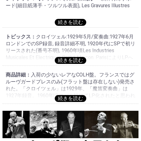
ード(細目紙薄手・ツルツル表面), Les Gravures Illustres
トピックス：
クロイツェル:1929年5月/変奏曲:1927年6月
ロンドンでのSP録音, 録音詳細不明, 1920年代にSPで初リ
リースされた(番号不明), 1960年頃Les Industries
Musicales Et Electriques Pathé Marcon. ParisによりLPへ
の復刻が行われ同年頃La Voix De Son Maître:COLH 92(当
装丁)で初リリース→1964年頃灰ニッパー段なしレーベ
商品詳細：
入荷の少ないレアなCOLH盤。フランスではグ
ル・灰棒付薄手ボード・ジャケット入り(当アイテム)に変
ルーヴガードプレスのみ(フラット盤は存在しない)発売さ
更, 英国では数ヵ月遅れでHis Master's Voice:COLH 92で初
れた。「クロイツェル」は1929年、「魔笛変奏曲」は
リリース, イタリア発売のみフラット盤が存在する, これ
1927年録音。1960年頃のパテ社にてLP化されたと思われ
はフランスでの初年度リリース分オリジナル, B面はカザ
る。勿論これが最初のLP番号。ティボーの音は'70年代に
ルス/コルトーのモーツァルト変奏曲, 名演!
盛んに復刻されたあの骨と皮ばかりの音とは比較になら
ない程肉付きがよく潤いもある。まして東芝GR盤とは雲
泥の差。激性よりも内面を狂おしいまでに燃焼させたテ
ィボーとコルトーの遺産。完全なオリジナルLP! COLH 6-
10までの5枚はF.クライスラー(vn)F.ルップ(pf)によるベー