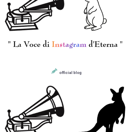
[DECCA] C.カーゾン(pf)
[DECCA] C.カーゾン(pf)
A.ボールト指揮ロンド
A.ボールト指揮ロンド
ンpo. / ラフマニノ
ンpo. / ラフマニノ
フ:Pf協奏曲2番Op.18
フ:Pf協奏曲2番Op.18
¥ 5,500
¥ 3,300
official blog
[DECCA] A.ボールト指
[DECCA] A.ボールト指
揮ロンドンso.cho.J.サ
揮ロンドンpo., パリ音
ザーランド(s) G.バンブ
楽院o. / プロコフィエ
リー(al) K.マッケラー
フ:3つのオレンジへの
¥ 6,600
¥ 6,600
(t) D.ウォード(bs) / ヘ
恋Op.33bis, キージェ中