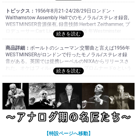
トピックス：
1956年8月21-24/28/29日ロンドン・
Walthamstow Assembly Hallでのモノラル/ステレオ 録音,
WESTMINSER音源保有, 録音技師:Herbert Zeithammer, プ
ロデューサー:Cart List, 米国では1956 年Westminster
Recording Co., Inc.によりコピーライト登録・同年
WESTMINSERから1番:不明/WST 14013にて初リリース,
商品詳細：
ボールトのシューマン:交響曲と言えば1956年
1958年1/2番のカップリングでWESTMINSER:XWN
WESTMINSERがロンドンで行ったモノラル/ステレオ録
18670/不明, 3/4番のカップリングでXWN 18671/不明, 英
音がある。英国では提携レーベルのNIXAからリリースさ
国ではNIXA: NCT 17004-7(バラ4枚・10")でモノラルのみ
れた。オケはフィルハーモニック・プロムナードo.という
発売ではないかと思われる→1967年頃NIXA→PYEにレー
表記だが実際はロンドン・フィルハーモニー管弦楽団で
ベルが代わり1/2番:GGC 4066/GDGC 14066にて初リリー
あった。これはシューマンの没後100年を記念して行われ
ス, 3/4番:GGC 4067/GDGC 14067(当装丁)にて初リリース,
たプロジェクトで全4曲が録音された。ボールトとシュー
PYEレーベルはNIXAの後継レーベルでプレス自体は再版
マンはあまり結び付かないが、実はモノラル期にしっか
となるがステレオは初リリースと思われる
り録音されていた。早めのテンポでグイグイと突き進ん
でいく濃密な名演で専門家の評価は高い。生涯で唯一の
録音らしくプレスも少ないのであまり知られていない録
音だったことは確かである。NIXAレーベルでは10"のモノ
ラル発売だった為、余計に市場に出回っていない。ステ
【特設ページへ移動】
レオは1967年の盤が最初と思われる。このプレスはほと