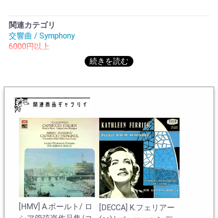
んど知られていない。PYEレーベルはNIXAが発展統合に
より新たになったNIXAの後継レーベルである。一時は
関連カテゴリ
PYE-NIXAだった時期もある。英国では当初1曲入り10"が
交響曲 / Symphony
バラでモノラルのみ発売されたボールトのシューマン:交
6000円以上
響曲全集だったが、PYEレーベルになって1/2番と3/4番
のカップリングで12"×2枚になり、モノラル/ステレオで
発売され、4種となった。モノラルは再版となるが12"で2
曲入りとなり、ステレオに関してはPYEレーベルになっ
て初リリースと思われる。ボールトのシューマンはあま
りイメージが湧かない方が多いと思われるが、実際ボー
ルトは、若き日にライプツィヒ留学を果たし、アルトゥ
ール・ニキッシュ師事したこともあり、誰よりもドイツ
音楽に造詣の深い英国人指揮者である。聴けば納得する
はず、ドイツ人でさえこうはいかない、堅牢な造形を持
ち古典音楽の正統的な解釈者としての演奏である。これ
らは4日間でシューマンの交響曲を4曲全て仕上げ、その
前後に英国の交響曲の大作を2曲(エルガーの交響曲2番と
ウォルトンの交響曲1番)、エルガーの「ファルスタッ
フ」と「コケイン」序曲、ブリテンの「四つの海の間奏
[HMV] A.ボールト/ ロ
[DECCA] K.フェリアー
曲」「青少年のための管弦楽入門」「マティネ・ミュジ