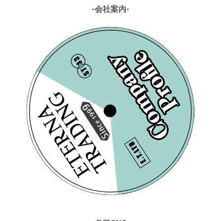
・メンデルスゾーン
・DGG
------各種ガイド------
-会社案内-
・シューマン
・HMV
・サイトご利用ガイド
・ショパン
・VSM
・レコード洗浄ガイド
・リスト
・COLUMBIA
・単語の説明
・ワーグナー
・PHILIPS
・ルート案内
・スメタナ
・SUPRAPHON
------特集ページ------
・シュトラウス家
・クリュブ盤
・『エテルナの芸術』
[DECCA] K.フェリアー
[DECCA] K.フェリアー
・ブラームス
・マイナー盤/プライベート盤
・『アナログ期の名匠たち』
(ca)/ 「宗教曲アリ
(ca)/ 「宗教曲アリ
・サン・サーンス
・『デジタル録音の夜明け』
ア・リサイタル」バッ
・チャイコフスキー
ア・リサイタル」バッ
・『ソ連のオーケストラ』
・ドヴォルザーク
ハ:マタイ, ヨハネ, ロ短
ハ:マタイ, ヨハネ, ロ短
¥ 3,850
¥ 6,600
・グリーグ
調ミサ, ヘンデル:サム
調ミサ, ヘンデル:サム
・フォーレ
ソン 他
ソン 他
・プッチーニ
・マーラー
・ドビュッシー
・R.シュトラウス
・シベリウス
・サティ
・スクリャービン
・ラフマニノフ