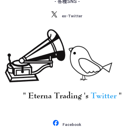
- 各種SNS -
・ラヴェル
[PYE] A.ボールト/ シュ
[PYE] A.ボールト/ シュ
・バルトーク
ーマン:交響曲1番, 2番
ーマン:交響曲3番, 4番
ex-Twitter
・ストラヴィンスキー
¥ 7,700
¥ 7,700
・プロコフィエフ
・ショスタコーヴィチ
[ELECTROLA] A.フィッ
[HMV] A.ボールト/ エ
シャー(pf)/ モーツァル
ルガー:エニグマ変奏
ト:Pf協奏曲20, 21番
曲, 「子供の魔法の
K.466, 467
杖」第1組曲
¥ 4,400
¥ 4,400
Facebook