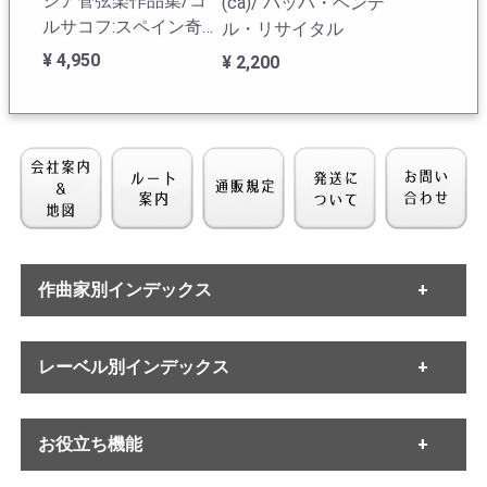
シア管弦楽作品集/コ
(ca)/ バッハ・ヘンデ
カル「」ソワレ・ミュジカル」と多くの録音を仕上げて
ルサコフ:スペイン奇想
ル・リサイタル
いる。ボールトは1950年から1957年までロンドン・フィ
曲, 貴族たちの行列, チ
ルハーモニー管弦楽団の常任指揮者を勤めた指揮者であ
¥ 4,950
¥ 2,200
ャイコフスキー:イタリ
る。この時期にやりたかった曲を詰め込んだようであ
ア奇想曲, スラヴ行進
る。下手なドイツ系指揮者より満足感の大きな演奏とい
って間違いない。
曲, ゴパック
A.ボールトの在庫一覧へ
作曲家別インデックス
[DECCA] C.カーゾン
[DECCA] C.カーゾン
(pf)/ グリーグ:Pf協奏
(pf)/ グリーグ:Pf協奏
・バッハ
レーベル別インデックス
曲, フランク:交響変奏
曲, フランク:交響変奏
・ヘンデル
曲, リトルフ:交響的協
曲, リトルフ:交響的協
・モーツァルト
¥ 13,200
¥ 6,600
・ハイドン
奏曲4番～スケルツォ
奏曲4番～スケルツォ
・ETERNA
・ベートーヴェン
お役立ち機能
・MELODIYA
・シューベルト
・DECCA