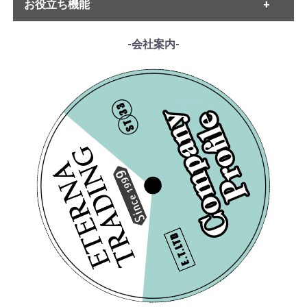
・ベートーヴェン
お役立ち機能
・MELODIYA
ホイザー
・シューベルト
・DECCA
・メンデルスゾーン
・DGG
------各種ガイド------
-会社案内-
・シューマン
・HMV
・サイトご利用ガイド
・ショパン
・VSM
・レコード洗浄ガイド
・リスト
・COLUMBIA
・単語の説明
・ワーグナー
・PHILIPS
・ルート案内
・スメタナ
・SUPRAPHON
------特集ページ------
・シュトラウス家
・クリュブ盤
・『エテルナの芸術』
・ブラームス
[VOX] J.ホーレンシュ
・マイナー盤/プライベート盤
[Pathé-VOX] J.ホーレ
・『アナログ期の名匠たち』
・サン・サーンス
タイン / プロコフィエ
ンシュタイン/ プロコ
・『デジタル録音の夜明け』
・チャイコフスキー
フ:交響曲5番, 1番「古
・『ソ連のオーケストラ』
フィエフ:交響曲5番, 1
・ドヴォルザーク
典的」
番「古典的」
¥ 4,400
¥ 4,400
・グリーグ
・フォーレ
・プッチーニ
・マーラー
・ドビュッシー
・R.シュトラウス
・シベリウス
・サティ