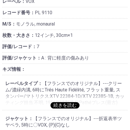
レーベル：
VOX
レコード番号：
PL 9110
M/S：
モノラル, monaural
枚数・大きさ：
12インチ, 30cm×1
評価/レコード：
7
評価/ジャケット：
A : 背に軽度の傷みあり
キズ情報：
レーベルタイプ：
【フランスでのオリジナル】---クリー
ム/濃緑内溝, 6時にTrés Haute Fidélité, フラット重量, ス
タンパー/マトリクス:XTV 22384-1D/XTV 22385-1B, カッ
ティング担当:不明, 1956年頃製造分Pathéプレス(最古)
ジャケット：
【フランスでのオリジナル】---折返表半ツ
ヤペラ, 5時に〇VOX, (P)(C)なし