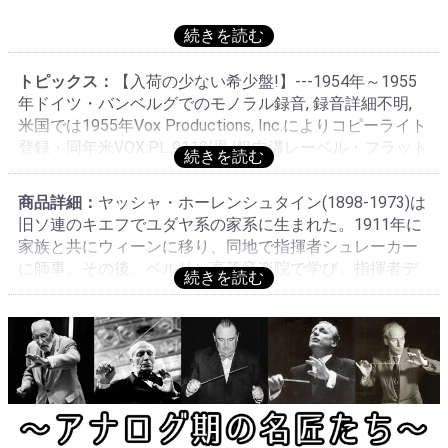
トピックス：
【入荷の少ない希少盤!】---1954年～1955
年ドイツ・バンベルグでのモノラル録音, 録音詳細不明,
米国では1955年Vox Productions, Inc.によりコピーライト
登録・同年米VOX:PL 9110(黒/銀中溝レーベル・フラット
重量盤)にて初リリース, フランスでは1956年頃Pathé-
VOX:PL 9110(当装丁)にて初リリース→1959年頃クリー
商品詳細：
ヤッシャ・ホーレンシュタイン(1898-1973)は
ム/濃緑段付レーベル・グルーヴガード厚手盤に変更, 入
旧ソ連のキエフでユダヤ系の家系に生まれた。1911年に
荷の少ない希少盤, 演奏:★★★★+, 音質:★★★★+
家族と共にウィーンに移り、同地で指揮者シュレーカー
に師事。その後、ベルリン高等音楽院で学び、指揮者デ
ビュー後はフルトヴェングラーの助手を務めた。1920年
代には早くもベルリン・フィルやベルリン国立歌劇場o.を
指揮し、ブルックナーの交響曲第7番やマーラーの『亡き
子を偲ぶ歌』などを録音。しかし、1933年にナチスが政
権を掌握するとドイツを去り、1940年に渡米し、アメリ
カ国籍を取得。戦後はヨーロッパ楽壇に復帰し、各地の
一流オーケストラに客演。特定のポストには就かず、契
約したVOXの手配によりウィーンso.とバンベルクso.を中