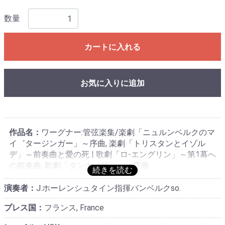
数量
カートに入れる
お気に入りに追加
作品名：
ワーグナー:管弦楽集/楽劇「ニュルンベルクのマ
イ゛タージンガー」～序曲, 楽劇「トリスタンとイゾル
デ」～前奏曲と愛の死 | 歌劇「ロ-エングリン」～第1幕へ
の前奏曲, 歌劇「タンホイザー」～序曲
演奏者：
J.ホーレンシュタイン指揮バンベルクso.
プレス国：
フランス, France