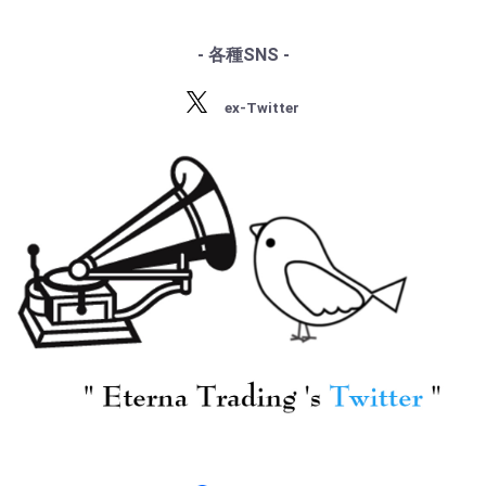
・スクリャービン
・ラフマニノフ
- 各種SNS -
・ラヴェル
[Pathé-VOX] V.ペルル
[Pathé-VOX] V.ペルル
・バルトーク
ミュテール(pf)/ ラヴェ
ミュテール(pf)/ ラヴェ
ex-Twitter
・ストラヴィンスキー
ル:Pf協奏曲, 左手のた
ル:Pf協奏曲, 左手のた
・プロコフィエフ
めのPf協奏曲
めのPf協奏曲
¥ 22,000
・ショスタコーヴィチ
¥ 5,500
[Imagem] J.ホーレンシ
ュタイン/アンブロジ
アン・シンガーズ 他/