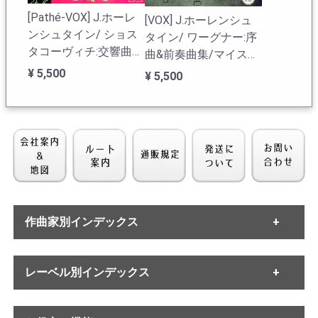
[Pathé-VOX] J.ホーレ
[VOX] J.ホーレンシュ
ンシュタイン/ ショス
タイン/ ワーグナー:序
タコーヴィチ:交響曲5
曲&前奏曲集/マイスタ
番Op.47
ージンガー, トリスタ
¥ 5,500
¥ 5,500
ン, ロ-エングリン, タン
ホイザー
作曲家別インデックス
[Pathé-VOX] J.ホーレ
[VOX] J.ホーレンシュ
・バッハ
ンシュタイン/ R.シュ
タイン/ ワーグナー:序
レーベル別インデックス
・ヘンデル
トラウス:ティル・オイ
曲&前奏曲集/マイスタ
・モーツァルト
レンシュピーゲル, ド
ージンガー, トリスタ
¥ 5,500
¥ 4,400
・ハイドン
・ETERNA
ン・ファン, 死と変容
ン, ロ-エングリン, タン