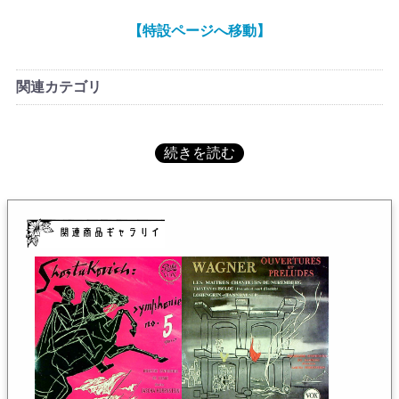
心にかなりの録音を残した。1960年代後半には英国
【特設ページへ移動】
UNICORNヘ、マーラーを録音している。1954年初の古楽
器を使ったブランデンブルク協奏曲全曲をウィーンso.と
録音し、名高い。これは1955年頃録音のほぼ唯一のワー
関連カテゴリ
グナー録音と思われる。ヴァイオリニストのイヴリー・
ギトリスは、ホーレンシュタインを「とても優秀」と評
している。所謂爆演系の指揮者ではない。大人しいくら
いのスタイルで端正に演奏する方針を貫いた。地味だが
温かみと味わいのある録音を残した。大袈裟に演奏され
ることのあるワーグナーだが、敢えて穏やかに清冽に進
めるこの演奏は管弦楽の楽しさを教えてくれる。ホーレ
ンシュタインはユダヤ人でありながらマーラーやワーグ
ナーを好んで演奏した指揮者である。政治と音楽を完全
に分けて考えていたのだろう。早い時期からテンポを崩
さず、遅めのスピードで淡々と進行するスタイルは師で
あるフルトヴェングラーと対照をなす所に彼の美学があ
るのだろう。ゆったりと浸れる静かなワーグナーであ
る。
J.ホーレンシュタインの在庫一覧へ