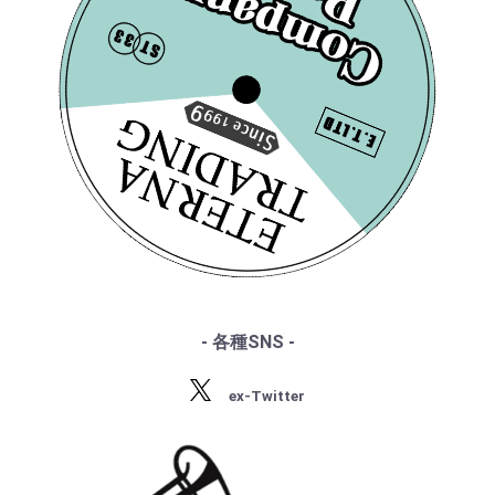
・『エテルナの芸術』
・ブラームス
・マイナー盤/プライベート盤
・『アナログ期の名匠たち』
・サン・サーンス
・『デジタル録音の夜明け』
・チャイコフスキー
・『ソ連のオーケストラ』
・ドヴォルザーク
・グリーグ
・フォーレ
・プッチーニ
・マーラー
・ドビュッシー
・R.シュトラウス
・シベリウス
・サティ
・スクリャービン
・ラフマニノフ
- 各種SNS -
・ラヴェル
・バルトーク
ex-Twitter
・ストラヴィンスキー
・プロコフィエフ
・ショスタコーヴィチ