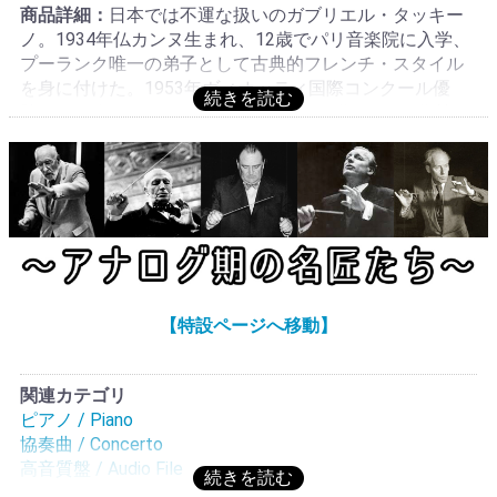
付厚手ボード・ジャッケット入りも存在するが順序は不
商品詳細：
日本では不運な扱いのガブリエル・タッキー
明, 同年ステレオ:ASDF 143(銀大ニッパー段付大STÉRÉO
ノ。1934年仏カンヌ生まれ、12歳でパリ音楽院に入学、
レーベル・グルーヴガード厚手番・折返表コートペラ・
プーランク唯一の弟子として古典的フレンチ・スタイル
写真デザイン・金丸ステレオ・シール付きジャケット入
を身に付けた。1953年ヴィオッティ国際コンクール優
り)にて初リリース(高額・希少), これはフランスでの初年
勝、1955年ジュネーブ国際コンクール1位なしの2位等、
度リリース分モノラル・オリジナル, 英国では1970年以前
実力派ピアニストなのだ。クリュイタンスが共演してい
は未発売の可能性が高い!モノラル・オーディオファイル
る事でも理解されよう。フランソワが入れなかった名曲
プレス!演奏:★★★★★, 音質:★★★★★+
を誰で聴くか?答えは出ている。フランス系ピアノの第一
候補に挙がって当然の仕上がり。クリュイタンスのオケ
も光る。ステレオ高額。ガブリエル・タッキーノ(1934-
2023)はフランス、カンヌ生まれ。2023年1月に88歳で亡
くなった。フランシス・プーランク唯一の弟子として知
られ、カラヤン指揮ベルリン・フィルハーモニー管弦楽
【特設ページへ移動】
団、ミラノ・スカラ座フィルハーモニー管弦楽団と共演
するなど、華やかな演奏経歴を持つ。6歳からピアノを学
び、ニース地方音楽院で学んだのち、12歳でパリ国立高
関連カテゴリ
等音楽院に入学した。1952年プルミエ・プリ(一等賞)を
ピアノ / Piano
取り、卒業すると同時にパリ楽壇にデビューした。実力
協奏曲 / Concerto
派だが、日本ではほとんど無名に近いピアニストで、知
高音質盤 / Audio File
られていてもプーランク弾きのレッテルを貼られたまま
モノラル盤 / Monaural Audio File