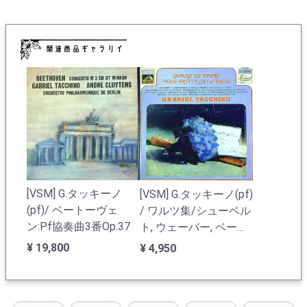
である。このLPはVSMの古い方の番号で、あの1936年生
まれのハイドシェックが20歳でデビューしたFALP 493か
ら数年経過した頃。2歳上のタッキーノも似たような形で
デビュー録音を飾っている。FALPの500～600番台はシュ
ーリヒトやフェラスなどの名盤がひしめき合う中心時
代。その隙間に才能ある若手ピアニストのデビュー録音
を1枚ねじ込んだVSM(フランスEMI)。クリュイタンスと
の共演でタッキーノのLPの中でも注目を浴びた1枚。
1959年録音でロシア色もアメリカ色も全く感じられない
純フレンチスタイルで貫かれた演奏である。驚愕すべき
は録音の良さで、モノラルは特に素晴らしく、強く太い
が滑らかな音が弾丸のように飛んでくる凄い録音で、こ
れを知っている方は多いようで、例外的なタッキーノの
[VSM] G.タッキーノ
[VSM] G.タッキーノ(pf)
人気盤として知られている。ピアノ・ソロも目の前で弾
(pf)/ ベートーヴェ
/ ワルツ集/シューベル
いているようなリアルな音質でコンサートの最前列でさ
ン:Pf協奏曲3番Op.37
ト, ウェーバー, ベート
えこんな音が聴こえるかという超高音質録音である!ステ
ーヴェン, シューマン,
レオは超高額LP!これまで聴いた中でもっとも洗練された
¥ 19,800
¥ 4,950
冴えた演奏、モノラルが凄い!
ブラームス, リスト, シ
ョパン, ラフマニノフ,
G.タッキーノの在庫一覧へ
プーランク 他全11曲