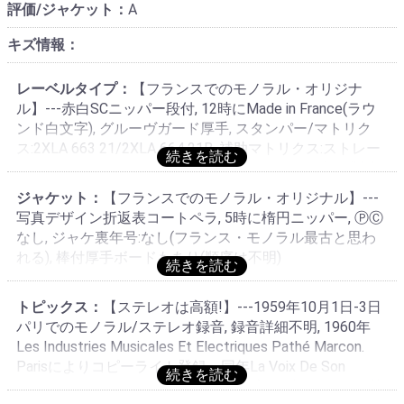
評価/ジャケット：
A
キズ情報：
レーベルタイプ：
【フランスでのモノラル・オリジナ
ル】---赤白SCニッパー段付, 12時にMade in France(ラウ
ンド白文字), グルーヴガード厚手, スタンパー/マトリク
ス:2XLA 663 21/2XLA 664 21B, 補助マトリクス:ストレー
トMスタンパー・M6 203414/M6 204028, 1960年頃製造
分・Mスタンパーとの2種並存のPathéプレス(フランス・
ジャケット：
【フランスでのモノラル・オリジナル】---
モノラル最古), 銀大ニッパーレーベル存在せず
写真デザイン折返表コートペラ, 5時に楕円ニッパー, ⓅⒸ
なし, ジャケ裏年号:なし(フランス・モノラル最古と思わ
れる), 棒付厚手ボードもあり(順序は不明)
トピックス：
【ステレオは高額!】---1959年10月1日-3日
パリでのモノラル/ステレオ録音, 録音詳細不明, 1960年
Les Industries Musicales Et Electriques Pathé Marcon.
Parisによりコピーライト登録・同年La Voix De Son
Maîtreからモノラル:FALP 624(当装丁)にて初リリース, 棒