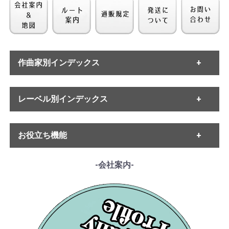
作曲家別インデックス
・バッハ
レーベル別インデックス
・ヘンデル
・モーツァルト
・ハイドン
・ETERNA
・ベートーヴェン
お役立ち機能
・MELODIYA
・シューベルト
・DECCA
・メンデルスゾーン
・DGG
------各種ガイド------
-会社案内-
・シューマン
・HMV
・サイトご利用ガイド
・ショパン
・VSM
・レコード洗浄ガイド
・リスト
・COLUMBIA
・単語の説明
・ワーグナー
・PHILIPS
・ルート案内
・スメタナ
・SUPRAPHON
------特集ページ------
・シュトラウス家
・クリュブ盤