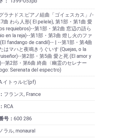
ド：
1399-053pb
グラナドス:ピアノ組曲「ゴイェスカス」/-
曲 わら人形( El pelele), 第1部・第1曲 愛
os requiebros)--第1部・第2曲 窓辺の語ら
uio en la reja)--第1部・第3曲 燈し火のファ
l fandango de candil)-- | --第1部・第4曲
はマハと夜鳴きうぐいす (Quejas, o la
l ruiseñor)--第2部・第5曲 愛と死 (El amor y
erte)--第2部・第6曲 終曲〈幽霊のセレナー
go: Serenata del espectro)
A.イトゥルビ(pf)
：
フランス, France
：
RCA
番号：
600 286
ラル, monaural