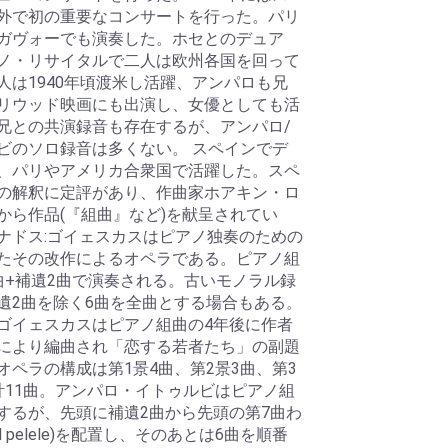
外で初の重要なコンサートを行った。パリ
ガヴォーでも演奏した。ホセとのデュア
ノ・リサイタルで二人は欧州各国を回って
人は1940年頃渡米し活躍、アンパロも兄
リウッド映画にも出演し、女優としても活
兄との共演録音も存在するが、アンパロ/
ビのソロ録音は多くない。 スペインでデ
、パリやアメリカ合衆国で活躍した。スペ
の解釈に定評があり、作曲家ホアキン・ロ
から作品(『組曲』など)を献呈されてい
ナドス:ゴイェスカスはピアノ独奏のための
たその改作によるオペラである。ピアノ組
曲+補遺2曲で演奏される。古いモノラル録
遺2曲を除く6曲を全曲とする場合もある。
ゴイェスカスはピアノ組曲の4年後に作者
により編曲され「恋する若者たち」の副題
オペラの構成は第1景4曲、第2景3曲、第3
計11曲。アンパロ・イトゥルビはピアノ組
するが、先頭に補遺2曲から先頭の第7曲わ
El pelele)を配置し、そのあとは6曲を順番