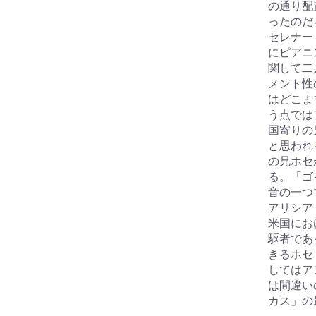
の通り配
ったのだ
セレナー
にピアニ
関して二
メント性
はどこま
う点では
国寄りの
と思われ
の兄ホセ
る。「ゴ
音の一つ
アリシア
米国にお
駆者であ
きるホセ
してはア
は間違い
カス」の