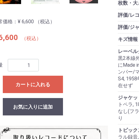
枚数・大
評価/レ
常価格：
¥ 6,600
（税込）
評価/ジ
6,600
（税込）
キズ情報
レーベル
黒2本線外
量
にMade i
ンパー/マト
S4, 1
カートに入れる
在せず
ジャケッ
トペラ, 
お気に入りに追加
なし(フ
り
トピック
ラル録音,