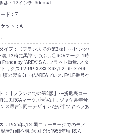
きさ：
12インチ, 30cm×1
コード：
7
ャケット：
A
：
タイプ：
【フランスでの第2版】---ピンク/
溝, 12時に黒塗りつぶし〇RCAマーク, 1時
n France by "AREA" S.A., フラット重量, スタ
リクス:F2-RP-3783-SR3/F2-RP-3784-
958年頃の製造分・仏AREAプレス, FALP番号存
ト：
【フランスでの第2版】---折返表コー
1時に黒RCAマーク, ⓅⒸなし, ジャケ裏年号:
ランス最古), 同一デザインだが半ツヤペラあ
ス：
1955年頃米国ニューヨークでのモノ
 録音詳細不明, 米国では1955年頃 RCA