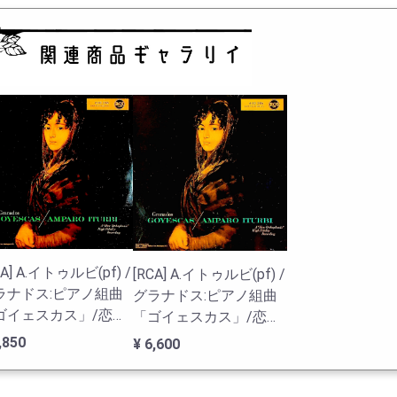
CA] A.イトゥルビ(pf) /
[RCA] A.イトゥルビ(pf) /
ラナドス:ピアノ組曲
グラナドス:ピアノ組曲
ゴイェスカス」/恋す
「ゴイェスカス」/恋す
若者たち第1部&2部,
る若者たち第1部&2部,
3,850
¥ 6,600
遺・第7曲「わら人
補遺・第7曲「わら人
」
形」