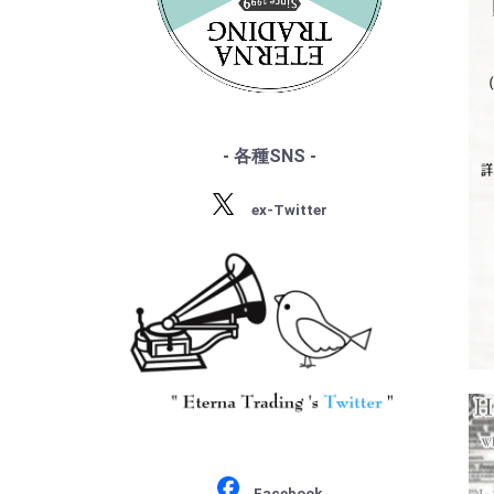
・サン・サーンス
・『デジタル録音の夜明け』
・チャイコフスキー
・『ソ連のオーケストラ』
・ドヴォルザーク
・グリーグ
・フォーレ
・プッチーニ
・マーラー
- 各種SNS -
・ドビュッシー
・R.シュトラウス
ex-Twitter
・シベリウス
・サティ
・スクリャービン
・ラフマニノフ
・ラヴェル
・バルトーク
・ストラヴィンスキー
・プロコフィエフ
・ショスタコーヴィチ
Facebook