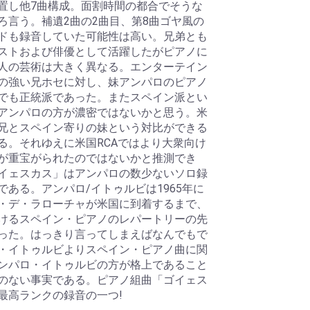
置し他7曲構成。面割時間の都合でそうな
ろ言う。補遺2曲の2曲目、第8曲ゴヤ風の
ドも録音していた可能性は高い。兄弟とも
ストおよび俳優として活躍したがピアノに
人の芸術は大きく異なる。エンターテイン
の強い兄ホセに対し、妹アンパロのピアノ
でも正統派であった。またスペイン派とい
アンパロの方が濃密ではないかと思う。米
兄とスペイン寄りの妹という対比ができる
る。それゆえに米国RCAではより大衆向け
が重宝がられたのではないかと推測でき
イェスカス」はアンパロの数少ないソロ録
である。アンパロ/イトゥルビは1965年に
・デ・ラローチャが米国に到着するまで、
けるスペイン・ピアノのレパートリーの先
った。はっきり言ってしまえばなんでもで
・イトゥルビよりスペイン・ピアノ曲に関
ンパロ・イトゥルビの方が格上であること
のない事実である。ピアノ組曲「ゴイェス
最高ランクの録音の一つ!