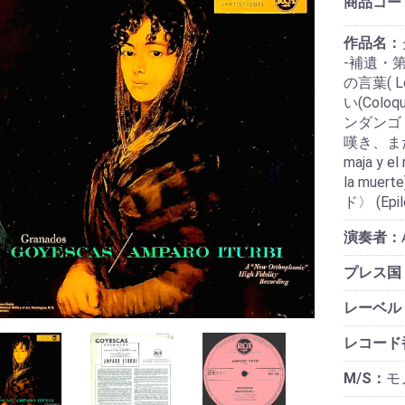
商品コー
作品名：
-補遺・第7
の言葉( L
い(Coloq
ンダンゴ (E
嘆き、また
maja y e
la mu
ド〉 (Epilo
演奏者：
プレス国
レーベル
レコード
M/S：
モノ