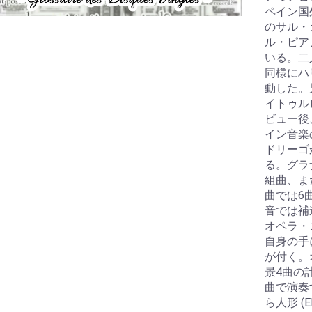
ペイン国
のサル・
ル・ピア
いる。二
同様にハ
動した。
イトゥル
ビュー後
イン音楽
ドリーゴ
る。グラ
組曲、ま
曲では6
音では補
オペラ・
自身の手
が付く。
景4曲の
曲で演奏
ら人形 (