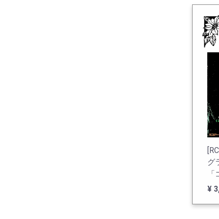
[R
グ
「
る
¥ 
補
形