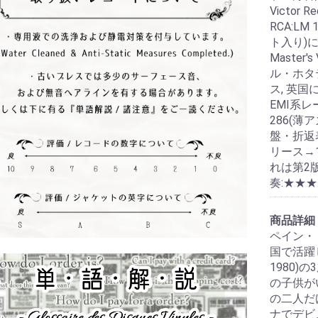
Victo
RCA:L
ト入り)に
Master
ル・ホタ
ス, 英国
EMI系レ
286(
盤・折返
リース→1
れは第2
奏:★★★
商品詳細
ペイン・
国で活躍
1980
の子供が
の二人だ
ナでデビ