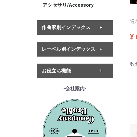
アクセサリ/Accessory
通
作曲家別インデックス
¥ 
・バッハ
レーベル別インデックス
・ヘンデル
・モーツァルト
・ハイドン
数
・ETERNA
・ベートーヴェン
お役立ち機能
・MELODIYA
・シューベルト
・DECCA
・メンデルスゾーン
・DGG
------各種ガイド------
-会社案内-
・シューマン
・HMV
・サイトご利用ガイド
・ショパン
・VSM
・レコード洗浄ガイド
・リスト
・COLUMBIA
・単語の説明
・ワーグナー
・PHILIPS
・ルート案内
・スメタナ
・SUPRAPHON
------特集ページ------
・シュトラウス家
・クリュブ盤
・『エテルナの芸術』
・ブラームス
・マイナー盤/プライベート盤
・『アナログ期の名匠たち』