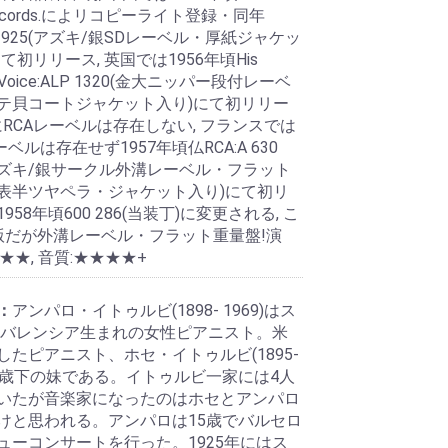
r Records.によリコピーライト登録・同年
M 1925(アズキ/銀SDレーベル・厚紙ジャケッ
て初リリース, 英国では1956年頃His
's Voice:ALP 1320(金大ニッパー段付レーベ
テ貝コートジャケット入り)にて初リリー
にRCAレーベルは存在しない, フランスでは
ーベルは存在せず1957年頃仏RCA:A 630
薄アズキ/銀サークル外溝レーベル・フラット
表半ツヤペラ・ジャケット入り)にて初リ
958年頃600 286(当装丁)に変更される, こ
版だが外溝レーベル・フラット重量盤!演
★★, 音質:★★★★+
：
アンパロ・イトゥルビ(1898- 1969)はス
 バレンシア生まれの女性ピアニスト。米
したピアニスト、ホセ・イトゥルビ(1895-
)の3歳下の妹である。イトゥルビ一家には4人
いたが音楽家になったのはホセとアンパロ
けと思われる。アンパロは15歳でバルセロ
ューコンサートを行った。1925年にはス