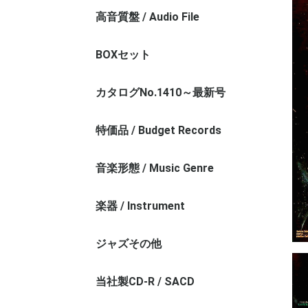
高音質盤 / Audio File
モノラル盤 / Monaural Audio File
ステレオ盤 / Stereo Audio File
シャルラン録音/A.Charlin
テスト＆サンプル盤 / Test Press
BOXセット
カタログNo.1410～最新号
特価品 / Budget Records
お値打ちレコード（REG番台）
1000円以下
音楽形態 / Music Genre
管弦楽その1 / Orchestra - 1
管弦楽その2 / Orchestra - 2
交響曲 / Symphony
協奏曲 / Concerto
室内楽 / Chamber Music
オペラ / Opera
声楽 / Vocal Music
宗教曲 / Religious Music
バロック / Baroque Music
古楽 / Ancient Music
近現代作品 / Contemporary
クラシックその他 / Exception
楽器 / Instrument
ヴァイオリン / Violin
チェロ / Violincello
弦楽器その他 / String Instrument
ピアノ / Piano
管楽器 / Wind Instrument
器楽その他 / Instrument Music
ジャズその他
当社製CD-R / SACD