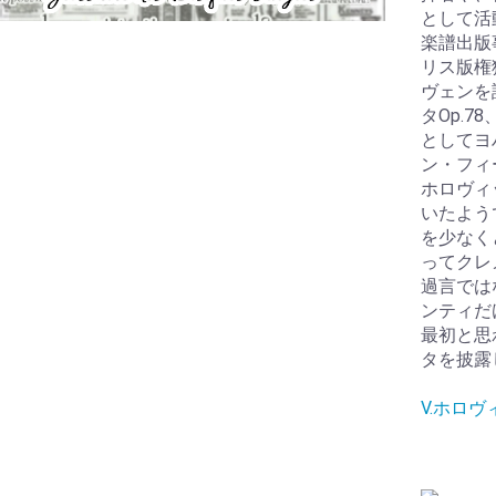
として活
楽譜出版
リス版権
ヴェンを
タOp.7
としてヨ
ン・フィ
ホロヴィ
いたよう
を少なく
ってクレ
過言では
ンティだ
最初と思
タを披露
V.ホロ