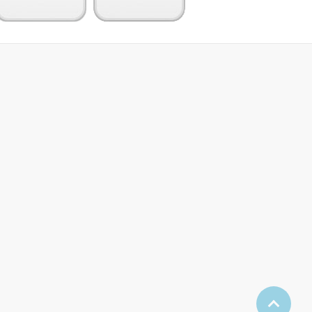
[CBS] V.ホロヴィッツ
V.ホロヴ
(pf) / Horowitz In
レメンテ
Concert・1966/スカル
調 他,
ラッティ, ベートーヴェ
ツォ1番
¥ 5,500
ン, モーツァルト, スクリ
ャービン, ショパン, ハイ
ドン, シューマン, ドビュ
ッシー, リスト