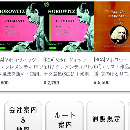
[RCA] V.ホロヴ
CA] V.ホロヴィッツ
[RCA] V.ホロヴィッツ
(pf) / リスト作
f) / クレメンティ:Pfソ
(pf) / クレメンティ:Pfソ
送, 泉のほとりで
選集(3曲)/ ト短調
ナタ選集(3曲)/ ト短調
れたワルツ1番 
.34(1788), ヘ短調
Op.34(1788), ヘ短調
¥ 5,500
6,600
¥ 2,750
.14(1784), 嬰ヘ短調
Op.14(1784), 嬰ヘ短調
26-2(1788)
Op.26-2(1788)