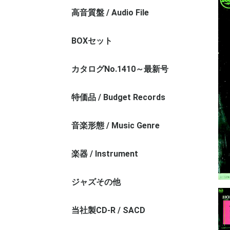
高音質盤 / Audio File
モノラル盤 / Monaural Audio File
ステレオ盤 / Stereo Audio File
シャルラン録音/A.Charlin
テスト＆サンプル盤 / Test Press
BOXセット
カタログNo.1410～最新号
特価品 / Budget Records
お値打ちレコード（REG番台）
1000円以下
音楽形態 / Music Genre
管弦楽その1 / Orchestra - 1
管弦楽その2 / Orchestra - 2
交響曲 / Symphony
協奏曲 / Concerto
室内楽 / Chamber Music
オペラ / Opera
声楽 / Vocal Music
宗教曲 / Religious Music
バロック / Baroque Music
古楽 / Ancient Music
近現代作品 / Contemporary
クラシックその他 / Exception
楽器 / Instrument
ヴァイオリン / Violin
チェロ / Violincello
弦楽器その他 / String Instrument
ピアノ / Piano
管楽器 / Wind Instrument
器楽その他 / Instrument Music
ジャズその他
当社製CD-R / SACD