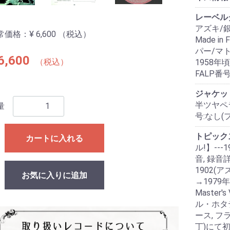
レーベル
アズキ/銀
常価格：
¥ 6,600
（税込）
Made in
パー/マトリク
6,600
（税込）
1958年
FALP番
ジャケッ
半ツヤペラ
量
号:なし(
トピック
カートに入れる
ル!】--
音, 録音
1902(
お気に入りに追加
→1979年
Master
ル・ホタ
ース, フラ
丁)にて初