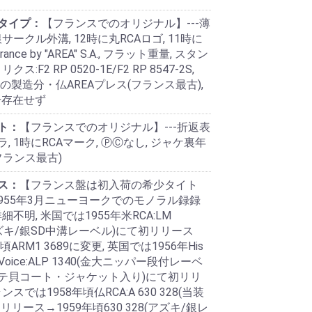
タイプ：
【フランスでのオリジナル】---薄
サークル外溝, 12時に丸RCAロゴ, 11時に
 France by "AREA" S.A., フラット重量, スタン
ス:F2 RP 0520-1E/F2 RP 8547-2S,
頃の製造分・仏AREAプレス(フランス最古),
号存在せず
ト：
【フランスでのオリジナル】---折返表
, 1時にRCAマーク, ⓅⒸなし, ジャケ裏年
フランス最古)
ス：
【フランス盤は初入荷の希少タイト
-1955年3月ニューヨークでのモノラル録録
詳細不明, 米国では1955年米RCA:LM
アズキ/銀SD中溝レーベル)にて初リリース
頃ARM1 3689に変更, 英国では1956年His
's Voice:ALP 1340(金大ニッパー段付レーベ
テ貝コート・ジャケット入り)にて初リリ
ンスでは1958年頃仏RCA:A 630 328(当装
リリース→1959年頃630 328(アズキ/銀レ