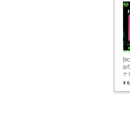
[R
(p
ナタ
Op
¥ 
Op
Op.