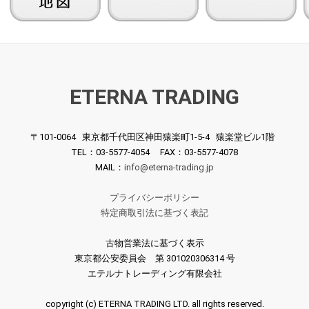
[DGG] V.ホロヴィッツ
[露MELODIYA] 
GG] V.ホロヴィッツ
ETERNA TRADING
(pf) / ドビュッシー:Pf作
ィッツ(pf) / ク
f) / ホロヴィッツ・ア
品集/版画, 12の練習曲
ィ:Pfソナタ イ短
ト・ホーム/モーツァ
集～第11番 , ベルガマス
ショパン:スケル
ト, シューベルト
¥ 3,850
¥ 2,200
3,850
〒101-0064
東京都千代田区神田猿楽町1-5-4
猿楽堂ビル1階
ク組曲(全4曲) 他
他
TEL：03-5577-4054 FAX：03-5577-4078
MAIL：
info@eterna-trading.jp
プライバシーポリシー
特定商取引法に基づく表記
古物営業法に基づく表示
東京都公安委員会 第 301020306314 号
エテルナトレーディング有限会社
copyright (c) ETERNA TRADING LTD. all rights reserved.