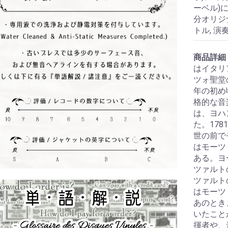
ーベル)
分オリジ
トル, 演
商品詳細
はイタリ
ツォ聖堂
年の初め
格的な音
は、ヨハ
た。17
世の前で
はモーツ
ある。ヨ
ツァルト
ツァルト
はモーツ
あのとき
いたこと
揮者や、