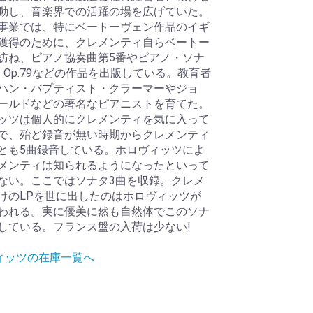
動し、音楽界での活躍の場を広げていた。
事業では、特にベートーヴェン作品のイギ
獲得のために、クレメンティ自らベートー
訪ね、ピアノ協奏曲第5番やピアノ・ソナ
8、Op.79などの作品を出版している。教育者
ハン・バプティスト・クラーマーやジョ
ールドなどの著名なピアニストを育てた。
ッツは個人的にクレメンティを気に入って
で、殆ど録音が無い時期からクレメンティ
とも5曲録音している。ホロヴィッツによ
メンティは知られるようになったといって
ない。ここではソナタ3曲を収録。クレメ
けのLPを世に出したのはホロヴィッツが
われる。実に優美に然も自然体でこのソナ
している。フランス盤の入荷は少ない!
ヴィッツの在庫一覧へ