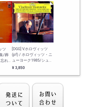
[DGG] V.ホロヴィッツ
ィッツ
(pf) / ホロヴィッツ・ニ
品集/葬
ューヨーク1985/シュー
, 忘れら
マン, スカルラッティ, リ
他
¥ 3,850
スト, スクリャービン, シ
ューベルト