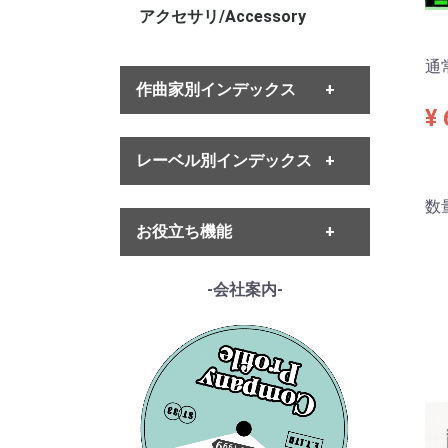
アクセサリ/Accessory
通
作曲家別インデックス
¥ 
・バッハ
レーベル別インデックス
・ヘンデル
・モーツァルト
数
・ハイドン
・ETERNA
・ベートーヴェン
お役立ち機能
・MELODIYA
・シューベルト
・DECCA
・メンデルスゾーン
・DGG
------各種ガイド------
-会社案内-
・シューマン
・HMV
・サイトご利用ガイド
・ショパン
・VSM
・レコード洗浄ガイド
・リスト
・COLUMBIA
・単語の説明
・ワーグナー
・PHILIPS
・ルート案内
・スメタナ
・SUPRAPHON
------特集ページ------
・シュトラウス家
・クリュブ盤
・『エテルナの芸術』
・ブラームス
・マイナー盤/プライベート盤
・『アナログ期の名匠たち』