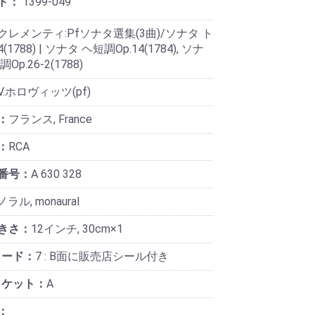
ド：
1399-049
クレメンティ:Pfソナタ選集(3曲)/ソナタ ト
(1788) | ソナタ ヘ短調Op.14(1784), ソナ
Op.26-2(1788)
V.ホロヴィッツ(pf)
：
フランス, France
：
RCA
番号：
A 630 328
ラル, monaural
きさ：
12インチ, 30cm×1
コード：
7 : B面に販売店シール付き
ャケット：
A
：