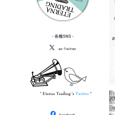
・サン・サーンス
・『デジタル録音の夜明け』
・チャイコフスキー
・『ソ連のオーケストラ』
・ドヴォルザーク
・グリーグ
・フォーレ
・プッチーニ
・マーラー
- 各種SNS -
・ドビュッシー
・R.シュトラウス
ex-Twitter
・シベリウス
・サティ
・スクリャービン
・ラフマニノフ
・ラヴェル
・バルトーク
・ストラヴィンスキー
・プロコフィエフ
・ショスタコーヴィチ
Facebook