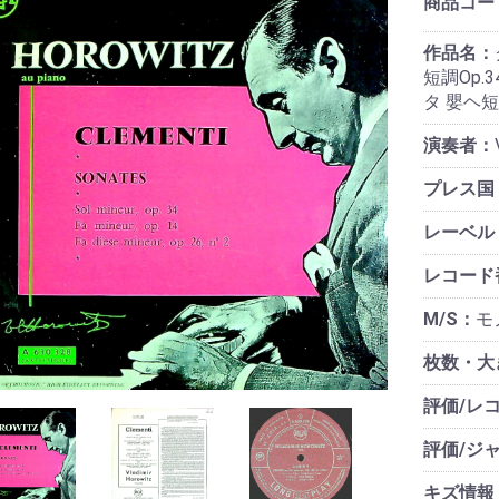
商品コー
作品名：
短調Op.34
タ 嬰ヘ短調
演奏者：
プレス国
レーベル
レコード
M/S：
モノ
枚数・大
評価/レ
評価/ジ
キズ情報