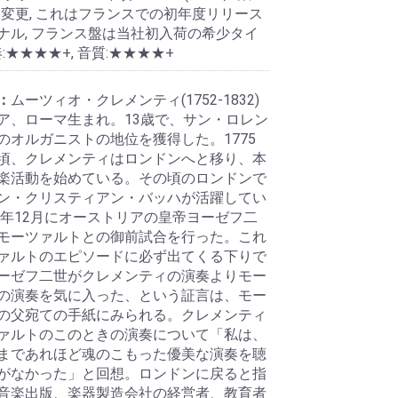
に変更, これはフランスでの初年度リリース
ナル, フランス盤は当社初入荷の希少タイ
奏:★★★★+, 音質:★★★★+
：
ムーツィオ・クレメンティ(1752-1832)
ア、ローマ生まれ。13歳で、サン・ロレン
のオルガニストの地位を獲得した。1775
頃、クレメンティはロンドンへと移り、本
楽活動を始めている。その頃のロンドンで
ン・クリスティアン・バッハが活躍してい
81年12月にオーストリアの皇帝ヨーゼフ二
モーツァルトとの御前試合を行った。これ
ァルトのエピソードに必ず出てくる下りで
ーゼフ二世がクレメンティの演奏よりモー
の演奏を気に入った、という証言は、モー
の父宛ての手紙にみられる。クレメンティ
ァルトのこのときの演奏について「私は、
まであれほど魂のこもった優美な演奏を聴
がなかった」と回想。ロンドンに戻ると指
音楽出版、楽器製造会社の経営者、教育者