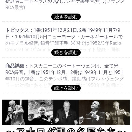
折返表コートペラ, ⓅⒸなし, ジャケ裏年号:無し(フランス
RCA最古)
トピックス：
1番:1951年12月21日, 2番:1949年11月7/9
日・1951年10月5日ニューヨーク・カーネギーホールで
のモノラル録音, 録音詳細不明, 米国では1952/3年Radio
Corporation Of Americaによりコピーライト登録・同年
RCA:LM 6009(1+9番)/LM 1723(2+4番)にて初リリース, 英
国では1番は1953年1+9番のカップリングでHis Master's
商品詳細：
トスカニーニのベートーヴェンは、全て米
Voice:ALP 1039-40(金大ニッパー中溝レーベル・フラッ
RCA録音。1番は1951年12月、2番は1949年11月と1951
ト盤・バラ2枚コロネーション・ジャケット入り)にて初
年10月の録音。このテンポ感、躍動感はフルトヴェング
リリース, 2番は1954年2+4番のカップリングでHis
ラーの対極にあると言ってよい。既に1950年代前期にこ
Master's Voice:ALP 1145(金大ニッパー中溝レーベル・フ
のような現代的な演奏があったとは驚く。近代演奏の始
ラット盤・コートジャケット入り)にて初リリース, 1960
まりのような洗練された演奏。イタリア人トスカニーニ
年頃1+2番のカップリングで英国RCA:RB-16101(当装丁)
だから成し得たのだろう。英国とフランスでは米RCA音
にて初リリース, フランスでは1+9番のカップリングで
源を使ってEMI系とRCA系の2種のプレスが存在する。
1953年頃La Voix De Son Maître:FALP 190-1(銀大ニッパ
RCA系は少し後の発売となるがRCA系の音質はわずかに固
ー内溝・Disques Incassable付きレーベルフラット盤・箱
めだがはっきりとして大変聴きやすい音質で良い。決し
入り)にて初リリース・同年FALP 231(1+2番のカップリン
て米国RCAの乾いた強い音質ではない。フルトヴェング