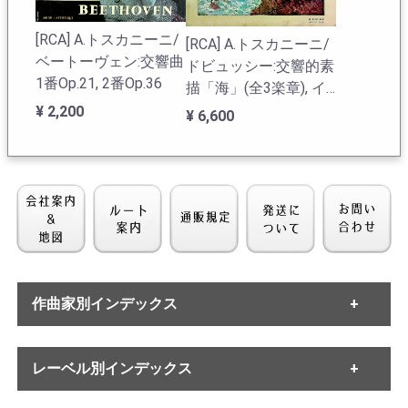
[RCA] A.トスカニーニ/
[RCA] A.トスカニーニ/
ベートーヴェン:交響曲
ドビュッシー:交響的素
1番Op.21, 2番Op.36
描「海」(全3楽章), イ
ベリア(全3曲)
¥ 2,200
¥ 6,600
作曲家別インデックス
[VSM] A.トスカニーニ/
[RCA] A.トスカニーニ/
チャイコフスキー:交響
・バッハ
ドビュッシー:交響的素
レーベル別インデックス
・ヘンデル
曲6番Op.74「悲愴」
描「海」(全3楽章), イ
・モーツァルト
ベリア(全3曲)
¥ 6,600
¥ 6,600