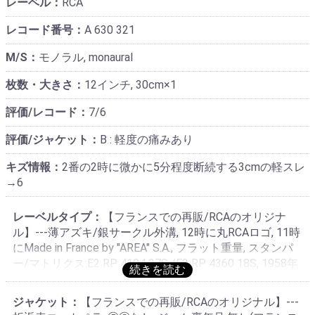
レーベル：
RCA
レコード番号：
A 630 321
M/S：
モノラル, monaural
枚数・大きさ：
12インチ, 30cm×1
評価/レコード：
7/6
評価/ジャケット：
B : 軽度の痛みあり
キズ情報：
2番の2時に微かに5分程度断続する3cmの軽スレ
→6
レーベルタイプ：
【フランスでの再販/RCAのオリジナ
ル】---薄アズキ/銀サークル外溝, 12時に丸RCAロゴ, 11時
にMade in France by "AREA" S.A., フラット重量, スタンパ
ー/マトリクス:E2 RP 4104 27S /E2 RP 4360 18S, 1958年
頃の製造分・仏AREAプレス(フランスRCA最古)
ジャケット：
【フランスでの再販/RCAのオリジナル】---