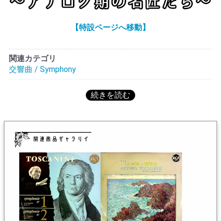
グ)でもリリースされた→1958年RCA側では仏RCA:A 630
ラーと対極にある現代のスタイルの元となった演奏!フラ
321(当装丁)にて初リリース, これは仏RCAでの初年度リリ
ンスでは1956年頃からカップリング違いで仏RCAレーベ
ース分オリジナル, 盤質7以上なら6.000円はする, 英国/フ
【特設ページへ移動】
ルからも平行発売されるが英国では1958-60年になる。音
ランスではEMI系から少し遅れてRCA系からも発売され
質はそれぞれの国の特徴が出る。英国盤はDECCAがプレ
た, これは英国でのRCA系のオリジナル, RCA系/EMI系で
スした為パワーのある押し出しが強い音質である。全集
はカップリングが異なる, 仏RCA:630 321, 演
関連カテゴリ
を揃える場合はEMI系とRCA系を交ぜないように、また国
奏:★★★★★, 音質:★★★★+
交響曲 / Symphony
を揃えることが早道でダブりが出ない最良の方法であ
る。特別な希少プレスではないので、5年あれば同一シリ
ーズで揃えることができると思われる。トスカニーニと
フルトヴェングラーという2つの柱がいつの時代でも比較
されるが、どちらも優劣の付けられない名演と信じる。
但し指揮者に系譜から考えると、フルトヴェングラーは
一代限りのスタイルであり、トスカニーニは彼以降全て
の指揮者の源流と言うことができる。両者の人気の度合
いは時代の背景で異なり、不況になるとトスカニーニが
注目されるようになることが経済学者から指摘されてい
る。
A.トスカニーニの在庫一覧へ