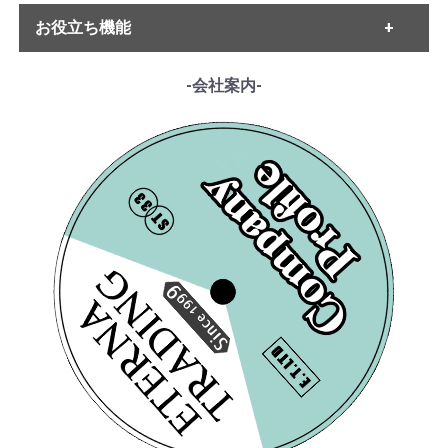
・ハイドン
・ETERNA
・ベートーヴェン
お役立ち機能
・MELODIYA
・シューベルト
・DECCA
・メンデルスゾーン
・DGG
------各種ガイド------
-会社案内-
・シューマン
・HMV
・サイトご利用ガイド
・ショパン
・VSM
・レコード洗浄ガイド
・リスト
・COLUMBIA
・単語の説明
・ワーグナー
・PHILIPS
・ルート案内
・スメタナ
・SUPRAPHON
------特集ページ------
・シュトラウス家
・クリュブ盤
・『エテルナの芸術』
・ブラームス
[米プライベート] A.ト
・マイナー盤/プライベート盤
[VSM] A.トスカニーニ/
・『アナログ期の名匠たち』
・サン・サーンス
スカニーニ/ ベートー
ヴェルディ:歌劇「椿
・『デジタル録音の夜明け』
・チャイコフスキー
ヴェン:ミサ・ソレムニ
・『ソ連のオーケストラ』
姫」(全曲)
・ドヴォルザーク
スOp.123
¥ 3,300
¥ 13,200
・グリーグ
・フォーレ
・プッチーニ
・マーラー
・ドビュッシー
・R.シュトラウス
・シベリウス