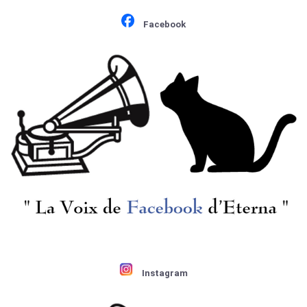
マ変奏曲, ブラームス:
響曲9番「グレイト」
ハイドン変奏曲
¥ 5,500
¥ 9,900
Facebook
Instagram