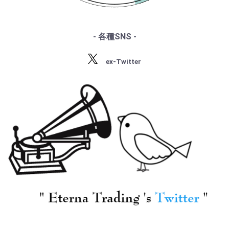
・サティ
・スクリャービン
・ラフマニノフ
- 各種SNS -
・ラヴェル
[VSM] A.トスカニーニ/
[HMV] C.クーリー(va)
・バルトーク
ベートーヴェン:交響曲
A.トスカニーニ/ ベル
ex-Twitter
・ストラヴィンスキー
9番「合唱」 , 交響曲8
リオーズ:イタリアのハ
・プロコフィエフ
番
ロルド
¥ 6,600
・ショスタコーヴィチ
¥ 7,700
[HMV] A.トスカニーニ
[HMV] A.トスカニーニ
指揮/ エルガー:エニグ
指揮/ シューベルト:交