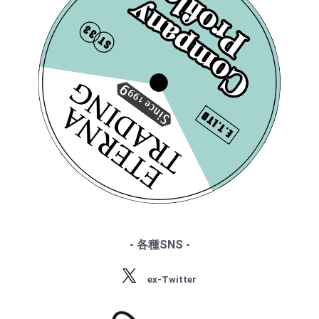
・スメタナ
・SUPRAPHON
------特集ページ------
・シュトラウス家
・クリュブ盤
・『エテルナの芸術』
[ETERNA] O.スウィトナ
[ETERNA] O.スウィトナ
・ブラームス
・マイナー盤/プライベート盤
・『アナログ期の名匠たち』
ー指揮/ ドヴォルザー
・サン・サーンス
ー/ ドヴォルザーク:交
・『デジタル録音の夜明け』
・チャイコフスキー
ク:交響曲2番
響曲8番
・『ソ連のオーケストラ』
・ドヴォルザーク
¥ 6,600
¥ 5,500
・グリーグ
・フォーレ
・プッチーニ
・マーラー
・ドビュッシー
・R.シュトラウス
・シベリウス
・サティ
・スクリャービン
・ラフマニノフ
- 各種SNS -
・ラヴェル
[ETERNA] O.スウィトナ
[ETERNA] O.スウィトナ
・バルトーク
ー指揮/ ドヴォルザー
ー指揮/ ドヴォルザー
ex-Twitter
・ストラヴィンスキー
ク:交響曲3番, フス教徒
ク:交響曲5番, わが故郷
・プロコフィエフ
¥ 5,500
¥ 6,600
・ショスタコーヴィチ