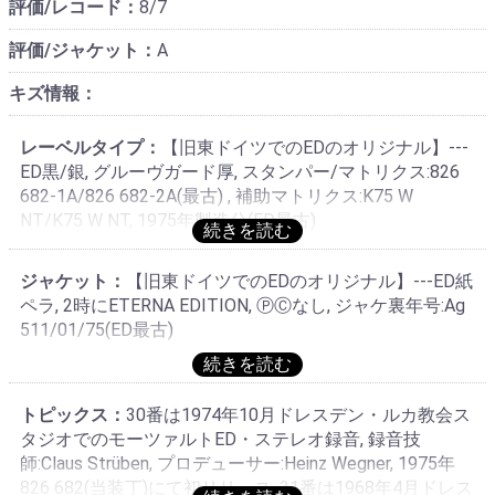
評価/レコード：
8/7
評価/ジャケット：
A
キズ情報：
レーベルタイプ：
【旧東ドイツでのEDのオリジナル】---
ED黒/銀, グルーヴガード厚, スタンパー/マトリクス:826
682-1A/826 682-2A(最古) , 補助マトリクス:K75 W
NT/K75 W NT, 1975年製造分(ED最古)
ジャケット：
【旧東ドイツでのEDのオリジナル】---ED紙
ペラ, 2時にETERNA EDITION, ⓅⒸなし, ジャケ裏年号:Ag
511/01/75(ED最古)
トピックス：
30番は1974年10月ドレスデン・ルカ教会ス
タジオでのモーツァルトED・ステレオ録音, 録音技
師:Claus Strüben, プロデューサー:Heinz Wegner, 1975年
826 682(当装丁)にて初リリース, 31番は1968年4月ドレス