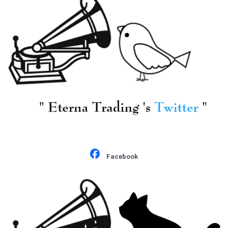
[KKC-4310] O.スウィト
ナー指揮ドレスデン
sk./モーツァルト:交響
曲32～34番, 39～41番
¥ 3,850
Facebook