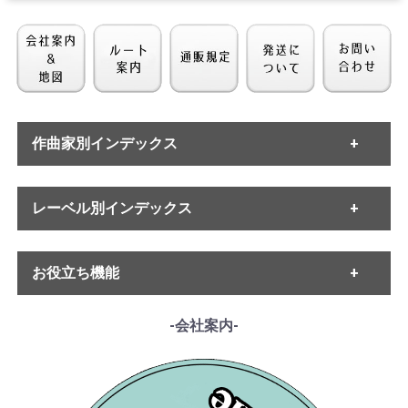
作曲家別インデックス
[ETERNA] O.スウィトナ
[ETERNA] O.スウィトナ
ー/ ブラームス:交響曲
ー/ モーツァルト:セレ
・バッハ
3番Op.90
レーベル別インデックス
ナーデ集/アイネ・ク
・ヘンデル
・モーツァルト
ライネ, セレナータ・
¥ 3,850
¥ 3,300
・ハイドン
ノットゥルナ, 4つの田
・ETERNA
・ベートーヴェン
お役立ち機能
園舞曲, セレナーデ8番
・MELODIYA
・シューベルト
・DECCA
・メンデルスゾーン
・DGG
------各種ガイド------
-会社案内-
・シューマン
・HMV
・サイトご利用ガイド
・ショパン
・VSM
・レコード洗浄ガイド
・リスト
・COLUMBIA
・単語の説明
・ワーグナー
・PHILIPS
・ルート案内