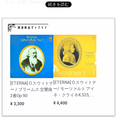
ステレオ盤 / Stereo Audio File
ーツェルト・エディションが必ず必要となる。既に826
041をお持ちの方でもモーツェルト・エディションは曲順
にカップリングされて出ており、片側ダブることになる
が、必要となるLPである。アナログの世界では頻繁に起
こることだが、これがアナログというものである。
O.スウィトナーの在庫一覧へ
[ETERNA] O.スウィトナ
[ETERNA] O.スウィトナ
ー/ モーツァルト:アイ
ー / ブラームス:交響曲
ネ・クライネK.525, セ
3番Op.90
レナータ・ノットゥル
¥ 4,400
¥ 3,300
ナK.239 , 交響曲29番
K.201