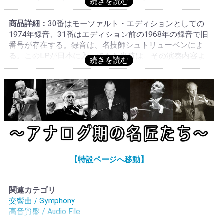
デン・ルカ教会スタジオでのモノラル/ステレオ録音, 録
音技師:Claus Strüben, プロデューサー:Reimar Bluth, 学術
商品詳細：
30番はモーツァルト・エディションとしての
的コンサルタント:Dr. Horst Seeger, 使用楽譜:VEB
1974年録音、31番はエディション前の1968年の録音で旧
Breitkopf & Härtel. Leipzig, 1969年ED前番号の826 041(黒
番号が存在する。録音は、名技師シュトリューベンによ
厚盤・長ステレオジャケ入り)で初リリース・カップリン
る。このLPが日本に入ってきた当時は、その演奏内容よ
グは38番K.504, その後1972年から始まったモーツァルト
りもオーディオ・ファンに非常に受けた。SXLやASDとは
EDに参入され1975年30番とのカップリングで当番号・当
まったく発想の異なる軽快なふんわりと風になびくよう
装丁にて再リリースされた, モーツァルトEDでは曲目の順
なステレオに、多くの人が、今までにない新しいタイプ
番に配列・カップリングされるのでED前がある場合は当
であると認識したからだろう。改めて今聴けば、やはり
然カップリング変更となる, 全集化する場合モーツァルト
スウィトナーの新鮮な流儀に、新ヒーローの誕生を見
EDが必ず必要となる, 完全オリジナル主義を貫くにはダブ
た。時間が経つほど評価が高まる演奏!40番などと比べて
りを承知で両方集めるか又は1970年代EDのための録音は
当番号はプレスが少ない。旧番号だけで集めても全集化
切り捨てるしかない, 30番はモーツァルトED用録音・31
は出来ない。必ずEDが必要となる。O.スウィトナー指揮
番は通常録音で1975年この2曲はモーツァルトEDとして
ドレスデンsk.のモーツァルトは今となっては再現不可の
カップリングされ826 682という番号を付与された, これ
【特設ページへ移動】
美術的演奏群!31番K.297は1968年4月に録音され、1969
はその1975年ED初出LP!, 演奏:★★★★, 音質:★★★★+
年38番とのカップリングで826 041(黒厚盤・長ステレオ
ジャケ入り)で初リリースされた。1974年に30番が録音さ
関連カテゴリ
れたことで、1975年826 682(30/31番)のカップリングで
交響曲 / Symphony
モーツェルト・エディションとして発売された。31番は
高音質盤 / Audio File
再版だが、30番はオリジナルで、全集化するためにはモ