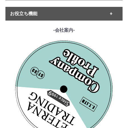
・モーツァルト
・ハイドン
・ETERNA
・ベートーヴェン
お役立ち機能
・MELODIYA
・シューベルト
・DECCA
・メンデルスゾーン
・DGG
------各種ガイド------
-会社案内-
・シューマン
・HMV
・サイトご利用ガイド
・ショパン
・VSM
・レコード洗浄ガイド
・リスト
・COLUMBIA
・単語の説明
・ワーグナー
・PHILIPS
・ルート案内
・スメタナ
・SUPRAPHON
------特集ページ------
・シュトラウス家
・クリュブ盤
・『エテルナの芸術』
・ブラームス
・マイナー盤/プライベート盤
・『アナログ期の名匠たち』
・サン・サーンス
・『デジタル録音の夜明け』
・チャイコフスキー
・『ソ連のオーケストラ』
・ドヴォルザーク
・グリーグ
・フォーレ
・プッチーニ
・マーラー
・ドビュッシー
・R.シュトラウス