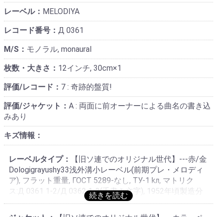
レーベル：
MELODIYA
レコード番号：
Д 0361
M/S：
モノラル, monaural
枚数・大きさ：
12インチ, 30cm×1
評価/レコード：
7 : 奇跡的盤質!
評価/ジャケット：
A : 両面に前オーナーによる曲名の書き込
みあり
キズ情報：
レーベルタイプ：
【旧ソ連でのオリジナル世代】---赤/金
Dologigrayushy33浅外溝小レーベル(前期プレ・メロディ
ア), フラット重量, ГОСТ 5289-なし, TУ-1 kл, マトリク
ス:Д 0361 1-2/Д 0362 1-2(手書き文字), 1952年頃製造分
(最古), モスクワ・アプレレフカ「Aprelevsky」アプリラ
フスキー工場製作