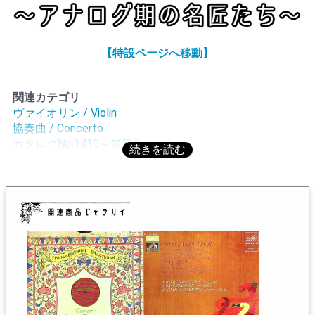
コフスキー同様保守的であるが、叙情性よりも構築性を
重んじ、対位法を多く駆使しており、「ドイツ的」と称
されることが多い。この唯一のヴァイオリン協奏曲的な
【特設ページへ移動】
作品「ヴァイオリンと管弦楽のための協奏的組曲
Op.28」は1909年に作曲された演奏時間約40分の大規模
な作品。ソナタ形式の楽章をあえて避け、色彩豊かでロ
関連カテゴリ
マンティックな作風で楽曲は全5楽章。1956年ダヴィッ
ヴァイオリン / Violin
ド・オイストラフがニコライ・マルコ/フィルハーモニア
協奏曲 / Concerto
o.とロンドンでモノラル録音している。この録音は1952
カタログNo.1410～最新号
年頃と古く、世界初録音ではないだろうか?MELODIYAで
は重要と思われていたのだろう。タネーエフの友人であ
るヴァイオリニスト、シボールの依頼で書かれた作品
で、バロック期の組曲の体裁を取りながら、各々の曲は
大胆な筆致で書かれている。愛らしい「ガヴォット」が
魅力的。演奏時間40分以上の堂々たるヴァイオリン協奏
曲で、ソナタ形式の楽章が一つもないので、このタイト
ルとなっている。1909年に書かれた近代作品ながらチャ
イコフスキーを思わせる古典的な名曲である。ロシア・
ロマン派と呼べる、決して有名ではないが名作とされて
いる。意外なほど早い時期にI.ベズロードヌィが録音して