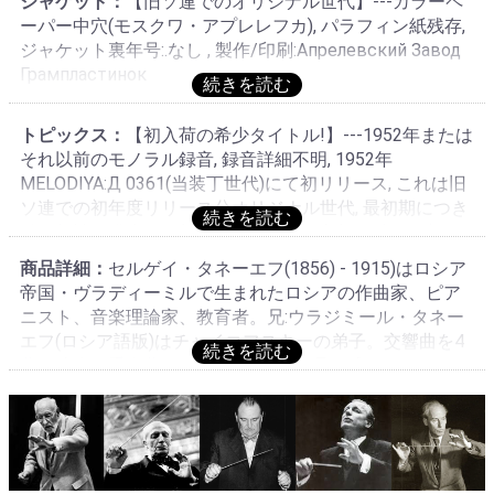
ジャケット：
【旧ソ連でのオリジナル世代】---カラーペ
ーパー中穴(モスクワ・アプレレフカ), パラフィン紙残存,
ジャケット裏年号:.なし , 製作/印刷:Апрелевский Завод
Грампластинок
トピックス：
【初入荷の希少タイトル!】---1952年または
それ以前のモノラル録音, 録音詳細不明, 1952年
MELODIYA:Д 0361(当装丁世代)にて初リリース, これは旧
ソ連での初年度リリース分オリジナル世代, 最初期につき
針の相性が発生する(ステレオ針が合う), 旧ソ連での初録
音!初入荷の希少タイトル!
商品詳細：
セルゲイ・タネーエフ(1856) - 1915)はロシア
帝国・ヴラディーミルで生まれたロシアの作曲家、ピア
ニスト、音楽理論家、教育者。兄:ウラジミール・タネー
エフ(ロシア語版)はチャイコフスキーの弟子。交響曲を4
曲、弦楽四重奏曲を7曲など幅広い作品を残した。1878
年よりモスクワ音楽院で教鞭を執り、和声および楽器法
を担当した。1881年に教授に昇格し、亡くなったニコラ
イ・ルビンシテインの跡を継いでピアノ科教授も受け持
った。そして1885年から1889年までの4年間、音楽院院
長も務めた。トルストイと親交があった。作風はチャイ