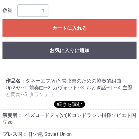
数量
カートに入れる
お気に入りに追加
作品名：
タネーエフ:Vnと管弦楽のための協奏的組曲
Op.28/--1. 前奏曲--2. ガヴォット--3. おとぎ話-- | --4. 主題
と変奏--5. タランテラ
演奏者：
I.ベズロードヌィ(vn)K.コンドラシン指揮ソビエト国
立so.
プレス国：
旧ソ連, Soviet Union