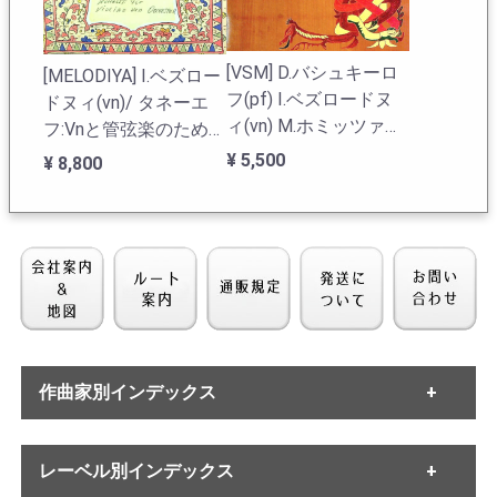
いたことに驚いた。このLPの入荷があるまでダヴィッ
ド・オイストラフ、ニコライ・マルコ/フィルハーモニア
o.が初録音だと考えていたがそれは誤りであった。
[VSM] D.バシュキーロ
[MELODIYA] I.ベズロー
フ(pf) I.ベズロードヌ
ドヌィ(vn)/ タネーエ
I.ベズロードヌィの在庫一覧へ
ィ(vn) M.ホミッツァー
フ:Vnと管弦楽のための
(vc) / ショスタコーヴ
協奏的組曲Op.28
¥ 5,500
¥ 8,800
ィチ:Pf三重奏曲2番, モ
ーツァルト:Pf三重奏曲
6番
作曲家別インデックス
・バッハ
レーベル別インデックス
・ヘンデル