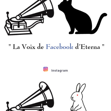
[MELODIYA] V.エレシコ
[MELODIYA] G.ロジェス
(pf)/ グリーグ:Pf協奏
トヴェンスキー/ プロ
曲Op.16, ラヴェル:Pf協
コフィエフ:交響曲2番
奏曲
Op.40
¥ 3,300
¥ 2,750
Instagram