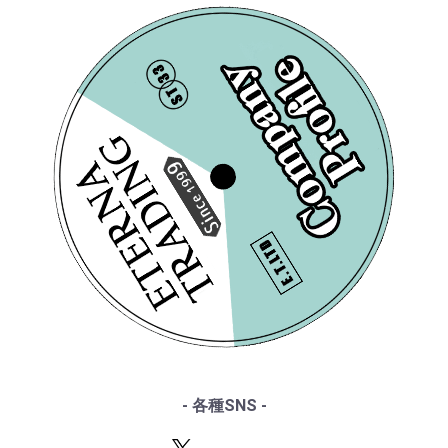
・VSM
・レコード洗浄ガイド
・リスト
・COLUMBIA
・単語の説明
・ワーグナー
・PHILIPS
・ルート案内
・スメタナ
・SUPRAPHON
------特集ページ------
・シュトラウス家
・クリュブ盤
・『エテルナの芸術』
[DGG] G.ロジェストヴ
・ブラームス
[MELODIYA] V.ピカイゼ
・マイナー盤/プライベート盤
・『アナログ期の名匠たち』
・サン・サーンス
ェンスキー/ ハチャト
ン(vn)/ メンデルスゾー
・『デジタル録音の夜明け』
・チャイコフスキー
ゥリアン:「ガイーヌ」
ン:Vn協奏曲Op.64, ヴィ
・『ソ連のオーケストラ』
・ドヴォルザーク
第1組曲, チャイコフス
エニャフスキ:Vn協奏曲
¥ 3,300
¥ 5,500
・グリーグ
キー:幻想曲「フランチ
1番Op.14
・フォーレ
ェスカ・ダ・リミニ」
・プッチーニ
Op.32
・マーラー
・ドビュッシー
・R.シュトラウス
・シベリウス
・サティ
・スクリャービン
・ラフマニノフ
- 各種SNS -
・ラヴェル
[MELODIYA] R.ケレール
[MELODIYA] V.ピカイゼ
・バルトーク
(pf)/ ブラームス:Pf協
ン(vn)/ メンデルスゾー