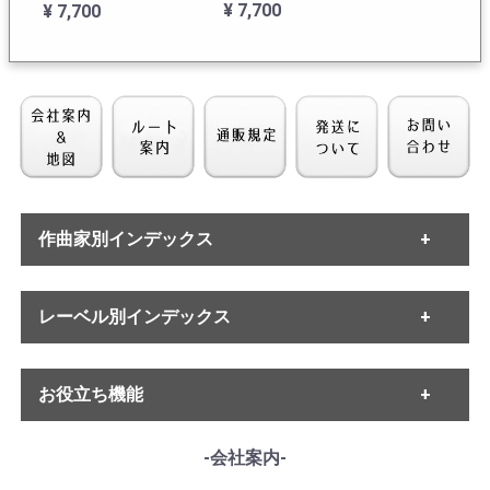
「石の花」Op.118(ハ
楽「白鳥の湖」
¥ 7,700
¥ 7,700
イライト)
Op.20(ハイライト)
作曲家別インデックス
[露MELODIYA] I.ジュー
[MELODIYA] G.ロジェス
コフ(pf) / チャイコフ
トヴェンスキー/ シベ
・バッハ
スキー:Pf協奏曲3番(未
レーベル別インデックス
・ヘンデル
リウス:交響曲全集
完につき1楽章のみ), 協
・モーツァルト
vol.4/交響曲4番Op.63,
¥ 1,100
¥ 3,850
・ハイドン
奏的幻想曲Op.56
・ETERNA
組曲「恋人」Op.14
・ベートーヴェン
お役立ち機能
・MELODIYA
・シューベルト
・DECCA
・メンデルスゾーン
・DGG
------各種ガイド------
-会社案内-
・シューマン
・HMV
・サイトご利用ガイド
・ショパン