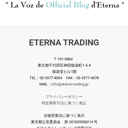
ETERNA TRADING
[露MELODIYA] A.バフキ
[露MELODIYA] G.ロジェ
〒101-0064
エフ, E.ソローキナ, G.
ストヴェンスキー, I.ポ
東京都千代田区神田猿楽町1-5-4
ロジェストヴェンスキ
ストニコワ(pf) / ロジ
猿楽堂ビル1階
ー, V.ポストニコワ(pf)
ェストヴェンスキー:ブ
¥ 880
¥ 1,100
TEL：03-5577-4054 FAX：03-5577-4078
/ スメタナ:Pfソナタ 変
ラームス「ロシアの思
MAIL：
info@eterna-trading.jp
ホ長調(2台8手) 他
い出」のモチーフによ
る4つの幻想曲 他
プライバシーポリシー
特定商取引法に基づく表記
古物営業法に基づく表示
東京都公安委員会 第 301020306314 号