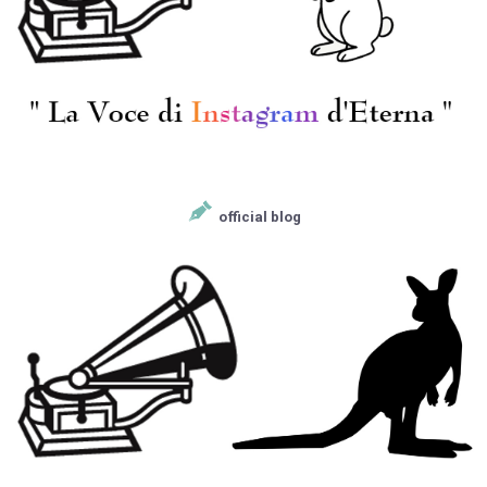
[MELODIYA] G.ロジェス
[MELODIYA] G.ロジェス
トヴェンスキー/ チャ
トヴェンスキー/ プロ
イコフスキー:交響曲2
コフィエフ:交響曲2番
番Op.17
Op.40
¥ 3,300
¥ 1,650
official blog
[露MELODIYA] Y.シモノ
[MELODIYA] V.ピカイゼ
フ/G.ロジェストヴェン
ン(vn)/ メンデルスゾー
スキー/ チャイコフス
ン:Vn協奏曲Op.64, ヴィ
キー:カンタータ「歓喜
エニャフスキ:Vn協奏曲
¥ 2,200
¥ 3,300
に寄す」, 「モスク
1番Op.14
ワ」