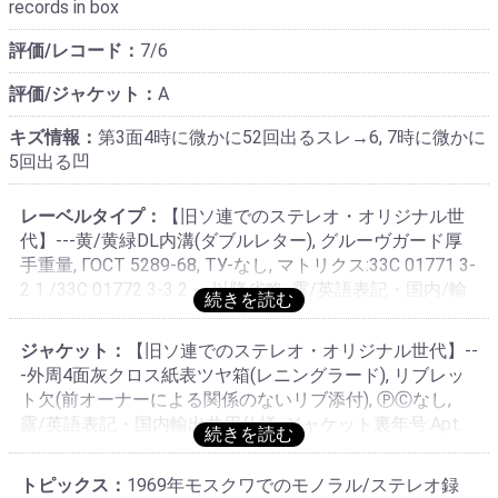
records in box
評価/レコード：
7/6
評価/ジャケット：
A
キズ情報：
第3面4時に微かに52回出るスレ→6, 7時に微かに
5回出る凹
レーベルタイプ：
【旧ソ連でのステレオ・オリジナル世
代】---黄/黄緑DL内溝(ダブルレター), グルーヴガード厚
手重量, ГОСТ 5289-68, TУ-なし, マトリクス:33C 01771 3-
2 1 /33C 01772 3-3 2 ---以降省略, 露/英語表記・国内/輸
出共用仕様, 1969年頃製造分, プレ・ステレオレーベル存
在せず, 内溝のあるレニングラード「Leningrad」レニング
ジャケット：
【旧ソ連でのステレオ・オリジナル世代】--
ラードスキー工場製作
-外周4面灰クロス紙表ツヤ箱(レニングラード), リブレッ
ト欠(前オーナーによる関係のないリブ添付), ⓅⒸなし,
露/英語表記・国内輸出共用仕様, ジャケット裏年号:Apt.
なし Зак.なし, 製作/印刷:Ленинградский Завод
Грампластинок
トピックス：
1969年モスクワでのモノラル/ステレオ録