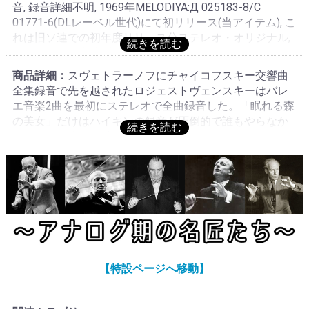
音, 録音詳細不明, 1969年MELODIYA:Д 025183-8/C
01771-6(DLレーベル世代)にて初リリース(当アイテム), こ
れは旧ソ連での初年度リリース分ステレオ・オリジナル,
DLレーベルは初入荷の希少プレス! これが本物!今後も期
待できない, 演奏;★★★★★, 音質:★★★★★
商品詳細：
スヴェトラーノフにチャイコフスキー交響曲
全集録音で先を越されたロジェストヴェンスキーはバレ
エ音楽2曲を最初にステレオで全曲録音した。「眠れる森
の美女」だけはハイキンの録音が圧倒的で誰もやらなか
った。1969年の録音・発売。ハイライトはMELODIYAで
も少し遅れて1971年にCM 02985で発売された。これは
そのMELODIYA盤の全曲箱、DLレーベルが初出だが希少
でこれまで入荷はなかった。最も信頼のおける録音であ
る。ヴァイオリン・ソロはミハイル・チェルニャコフス
キー、大迫力!DLレーベルの入荷は初!今後もむつかしい
だろう!
G.ロジェストヴェンスキーの在庫一覧へ
【特設ページへ移動】