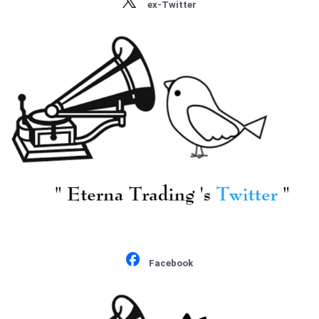
ex-Twitter
・ストラヴィンスキー
奏曲1番Op.15
ン:Vn協奏曲Op.64, ヴィ
・プロコフィエフ
エニャフスキ:Vn協奏曲
¥ 4,950
¥ 5,500
・ショスタコーヴィチ
1番Op.14
[MELODIYA] G.ロジェス
[MELODIYA] G.ロジェス
トヴェンスキー/ シベ
トヴェンスキー/ チャ
リウス:交響曲全集
イコフスキー:フランチ
vol.4/交響曲4番Op.63,
ェスカ・ダ・リミニ
¥ 3,850
¥ 2,200
Facebook
組曲「恋人」Op.14
Op.32, ハチャトゥリア
ン:ガイーヌ(抜粋8曲)