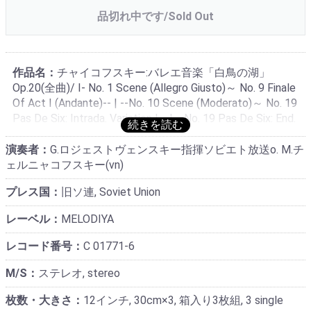
品切れ中です/Sold Out
作品名：
チャイコフスキー:バレエ音楽「白鳥の湖」
Op.20(全曲)/ I- No. 1 Scene (Allegro Giusto)～ No. 9 Finale
Of Act I (Andante)-- | --No. 10 Scene (Moderato)～ No. 19
Pas De Six: Intrada. Variation I-- | --No. 19 Pas De Six: End.
Variation II～ No. 29 Final Scene
演奏者：
G.ロジェストヴェンスキー指揮ソビエト放送o. M.チ
ェルニャコフスキー(vn)
プレス国：
旧ソ連, Soviet Union
レーベル：
MELODIYA
レコード番号：
C 01771-6
M/S：
ステレオ, stereo
枚数・大きさ：
12インチ, 30cm×3, 箱入り3枚組, 3 single