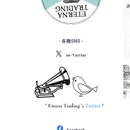
・サン・サーンス
・『デジタル録音の夜明け』
・チャイコフスキー
・『ソ連のオーケストラ』
・ドヴォルザーク
・グリーグ
・フォーレ
・プッチーニ
・マーラー
- 各種SNS -
・ドビュッシー
・R.シュトラウス
ex-Twitter
・シベリウス
・サティ
・スクリャービン
・ラフマニノフ
・ラヴェル
・バルトーク
・ストラヴィンスキー
・プロコフィエフ
・ショスタコーヴィチ
Facebook