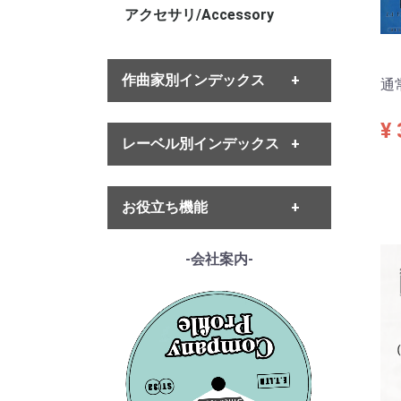
アクセサリ/Accessory
作曲家別インデックス
通
¥ 
・バッハ
レーベル別インデックス
・ヘンデル
・モーツァルト
・ハイドン
・ETERNA
・ベートーヴェン
お役立ち機能
・MELODIYA
・シューベルト
・DECCA
・メンデルスゾーン
・DGG
------各種ガイド------
-会社案内-
・シューマン
・HMV
・サイトご利用ガイド
・ショパン
・VSM
・レコード洗浄ガイド
・リスト
・COLUMBIA
・単語の説明
・ワーグナー
・PHILIPS
・ルート案内
・スメタナ
・SUPRAPHON
------特集ページ------
・シュトラウス家
・クリュブ盤
・『エテルナの芸術』
・ブラームス
・マイナー盤/プライベート盤
・『アナログ期の名匠たち』