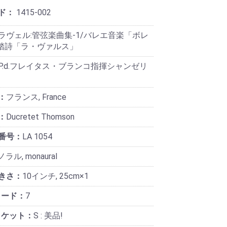
ド：
1415-002
ラヴェル:管弦楽曲集-1/バレエ音楽「ボレ
 舞踏詩「ラ・ヴァルス」
P.d.フレイタス・ブランコ指揮シャンゼリ
：
フランス, France
：
Ducretet Thomson
番号：
LA 1054
ラル, monaural
きさ：
10インチ, 25cm×1
コード：
7
ャケット：
S : 美品!