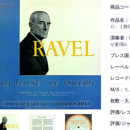
商品コー
作品名：
ロ」 |
演奏者：
ゼ劇場o.
プレス国
レーベル
レコード
M/S：
モノ
枚数・大
評価/レ
評価/ジ