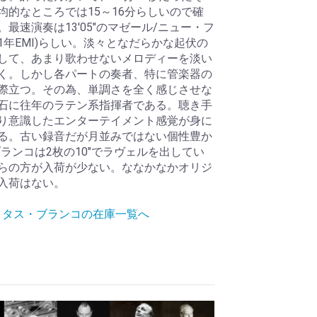
均的なところでは15～16分らしいので確
。最速演奏は13'05"のマゼール/ニュー・フ
71年EMI)らしい。淡々となだらかな起伏の
して、あまり歌わせないメロディーを淡い
く。しかし各パートの奏者、特に管楽器の
際立つ。その為、単調さを全く感じさせな
石に往年のラテン系指揮者である。聴き手
り意識したエンターテイメント感覚が身に
る。古い録音だが月並みではない個性豊か
ブランコは2枚の10"でラヴェルを出してい
らの方が入荷が少ない。ななかなかオリジ
入荷はない。
フレイタス・ブランコの在庫一覧へ