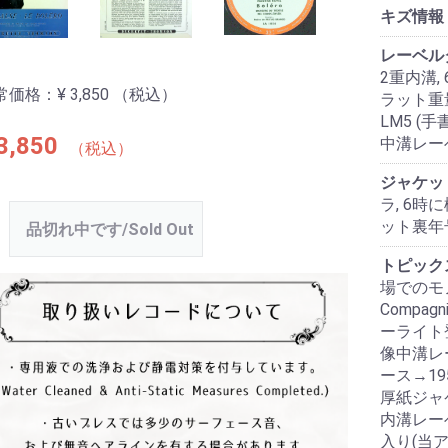
キズ情報
レーベル
2重内溝, 
常価格：
¥ 3,850
（税込）
ラット重量,
LM5 (手
3,850
中溝レー
（税込）
ジャケッ
ラ, 6時に
ット裏年
品切れ中です/Sold Out
トピック
場でのモノ
Compagn
ーライト登録
像中溝レ
ース→1
厚紙ジャ
内溝レー
入り(当ア