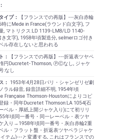
：
タイプ：
【フランスでの再版】---灰白赤輪
6時にMede in France(ラウンド白文字), フ
 マトリクス:LD 1139-LM8/LD 1140-
書き文字), 1958年頃製造分, selmerロゴ付き
ベル存在しないと思われる
ト：
【フランスでの再版】---折返表ツヤペ
楕円Ducretet-Thomson, ⓅⒸなし, ジャケ
号:なし
ス：
1953年4月28日パリ・シャンゼリゼ劇
ラル録音, 録音詳細不明, 1954年頃
ie Française Thomson-Houstonによりコピ
・同年Ducretet Thomson:LA 1054(石
ーベル・厚紙上開ジャケ入り)にて初リリ
955年頃同一番号・同一レーベル・表ツヤ
ケ入り→1958年頃同一番号・灰白赤輪2重
ベル・フラット盤・折返表ツヤペラジャケ
イテム)---と変遷する, これはフランスでの