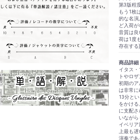
第3版程度
もう1枚は
的な名演,
ど入荷が
音質は良い
荷は1度も
存在する)
商品詳細
イタス・
トやロザ
初期のア
は非常に
13分と
をかける
に支配さ
いながら
イベリア
上最も遅
演奏であ