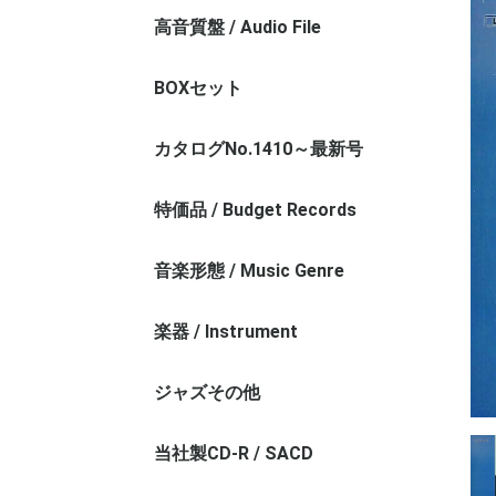
高音質盤 / Audio File
モノラル盤 / Monaural Audio File
ステレオ盤 / Stereo Audio File
シャルラン録音/A.Charlin
テスト＆サンプル盤 / Test Press
BOXセット
カタログNo.1410～最新号
特価品 / Budget Records
お値打ちレコード（REG番台）
1000円以下
音楽形態 / Music Genre
管弦楽その1 / Orchestra - 1
管弦楽その2 / Orchestra - 2
交響曲 / Symphony
協奏曲 / Concerto
室内楽 / Chamber Music
オペラ / Opera
声楽 / Vocal Music
宗教曲 / Religious Music
バロック / Baroque Music
古楽 / Ancient Music
近現代作品 / Contemporary
クラシックその他 / Exception
楽器 / Instrument
ヴァイオリン / Violin
チェロ / Violincello
弦楽器その他 / String Instrument
ピアノ / Piano
管楽器 / Wind Instrument
器楽その他 / Instrument Music
ジャズその他
当社製CD-R / SACD