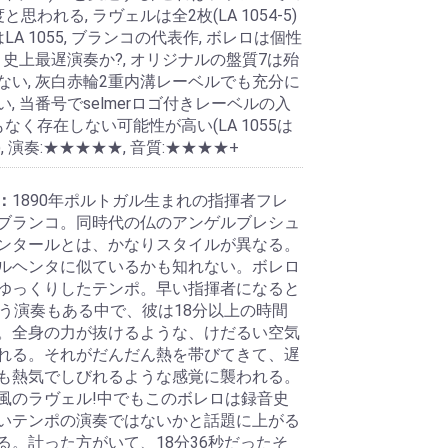
と思われる, ラヴェルは全2枚(LA 1054-5)
LA 1055, ブランコの代表作, ボレロは個性
 史上最遅演奏か?, オリジナルの盤質7は殆
ない, 灰白赤輪2重内溝レーベルでも充分に
, 当番号でselmerロゴ付きレーベルの入
なく存在しない可能性が高い(LA 1055は
, 演奏:★★★★★, 音質:★★★★+
：
1890年ポルトガル生まれの指揮者フレ
ブランコ。同時代の仏のアンゲルブレシュ
ンタールとは、かなりスタイルが異なる。
ルヘンタに似ているかも知れない。ボレロ
ゆっくりしたテンポ。早い指揮者になると
いう演奏もある中で、彼は18分以上の時間
。全身の力が抜けるような、けだるい空気
れる。それがだんだん熱を帯びてきて、遅
も熱気でしびれるような感覚に襲われる。
風のラヴェル!中でもこのボレロは録音史
いテンポの演奏ではないかと話題に上がる
る。計った方がいて、18分36秒だったそ