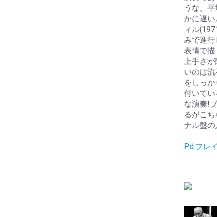
うな。平
かに遅い
ィル(19
みで進行
表情で描
上手さが
いのは流
をしっか
付いてい
な演奏!
るがこち
ナル盤の
P.d.